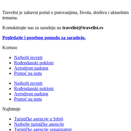
Travelist je zabavni portal o putovanjima, životu, društvu i aktuelnim
temama.
Kontaktirajte nas za saradnju na
travelist@travelist.rs
Pogledajte i posebnu ponudu za saradnju.
Korisno
Najbolji recepti
Rođendanski pokloni
Aerodrom parking
Pomoć na putu
Najbolji recepti
Rođendanski pokloni
Aerodrom parking
Pomoć na putu
Najbitnije
Turističke agencije u Srbiji
Najbolje turističke agencije
Turističke agencije organizatori