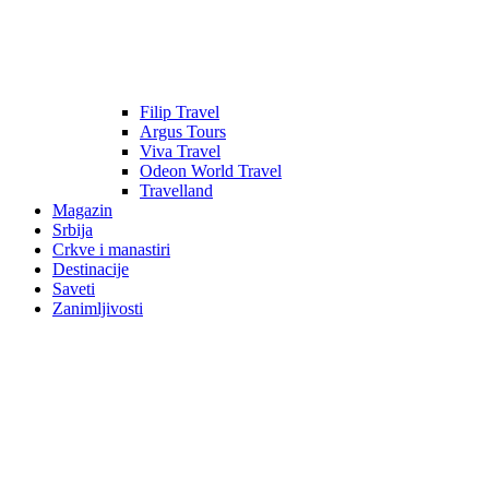
Filip Travel
Argus Tours
Viva Travel
Odeon World Travel
Travelland
Magazin
Srbija
Crkve i manastiri
Destinacije
Saveti
Zanimljivosti