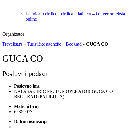
Latinica u ćirilicu i ćirilica u latinicu – konvertor teksta
online
Organizator
Travelist.rs
»
Turističke agencije
»
Beograd
»
GUCA CO
GUCA CO
Poslovni podaci
Poslovno ime
NATAŠA ĆIRIĆ PR, TUR OPERATOR GUCA CO
BEOGRAD (PALILULA)
Matični broj
62369973
Datum osnivanja