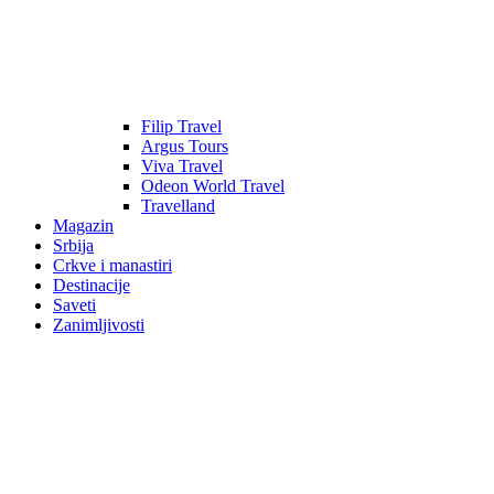
Filip Travel
Argus Tours
Viva Travel
Odeon World Travel
Travelland
Magazin
Srbija
Crkve i manastiri
Destinacije
Saveti
Zanimljivosti