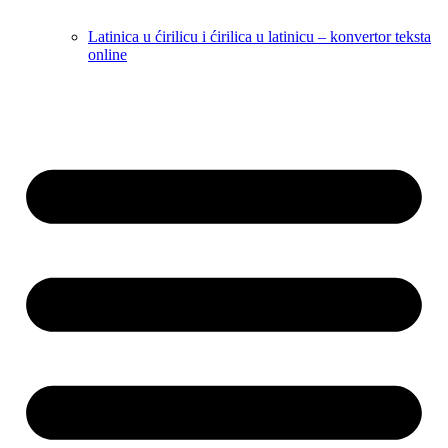
Latinica u ćirilicu i ćirilica u latinicu – konvertor teksta
online