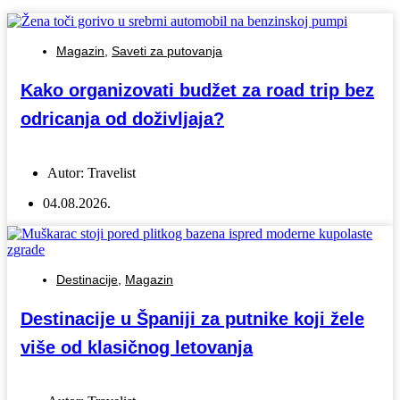
Magazin
,
Saveti za putovanja
Kako organizovati budžet za road trip bez
odricanja od doživljaja?
Autor:
Travelist
04.08.2026.
Destinacije
,
Magazin
Destinacije u Španiji za putnike koji žele
više od klasičnog letovanja