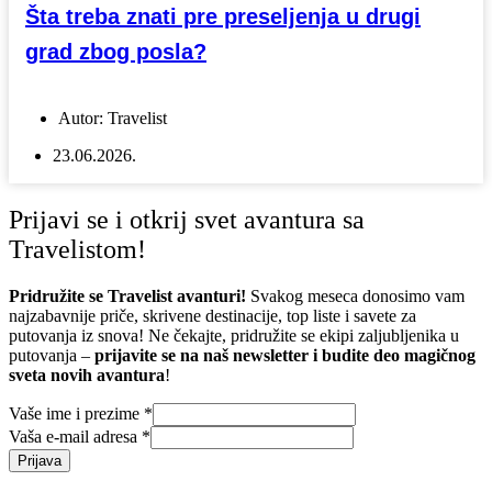
Šta treba znati pre preseljenja u drugi
grad zbog posla?
Autor:
Travelist
23.06.2026.
Prijavi se i otkrij svet avantura sa
Travelistom!
Pridružite se Travelist avanturi!
Svakog meseca donosimo vam
najzabavnije priče, skrivene destinacije, top liste i savete za
putovanja iz snova! Ne čekajte, pridružite se ekipi zaljubljenika u
putovanja –
prijavite se na naš newsletter i budite deo magičnog
sveta novih avantura
!
Vaše ime i prezime
*
Vaša e-mail adresa
*
Prijava