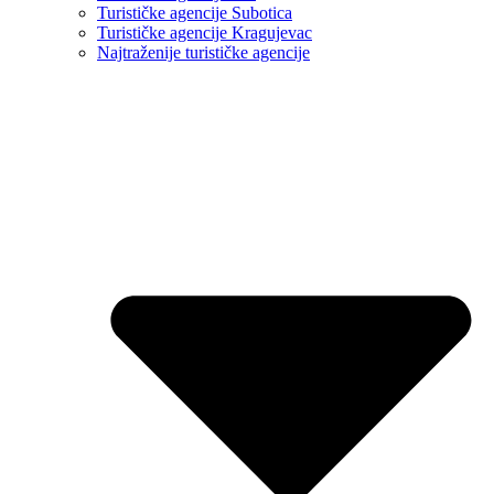
Turističke agencije Subotica
Turističke agencije Kragujevac
Najtraženije turističke agencije