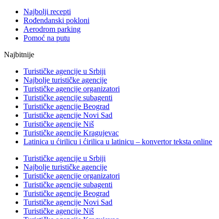
Najbolji recepti
Rođendanski pokloni
Aerodrom parking
Pomoć na putu
Najbitnije
Turističke agencije u Srbiji
Najbolje turističke agencije
Turističke agencije organizatori
Turističke agencije subagenti
Turističke agencije Beograd
Turističke agencije Novi Sad
Turističke agencije Niš
Turističke agencije Kragujevac
Latinica u ćirilicu i ćirilica u latinicu – konvertor teksta online
Turističke agencije u Srbiji
Najbolje turističke agencije
Turističke agencije organizatori
Turističke agencije subagenti
Turističke agencije Beograd
Turističke agencije Novi Sad
Turističke agencije Niš