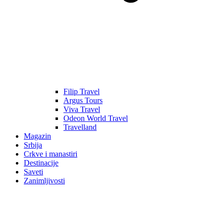
Filip Travel
Argus Tours
Viva Travel
Odeon World Travel
Travelland
Magazin
Srbija
Crkve i manastiri
Destinacije
Saveti
Zanimljivosti