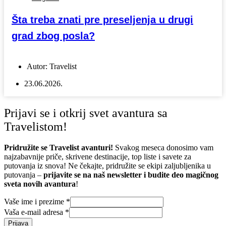
Šta treba znati pre preseljenja u drugi
grad zbog posla?
Autor:
Travelist
23.06.2026.
Prijavi se i otkrij svet avantura sa
Travelistom!
Pridružite se Travelist avanturi!
Svakog meseca donosimo vam
najzabavnije priče, skrivene destinacije, top liste i savete za
putovanja iz snova! Ne čekajte, pridružite se ekipi zaljubljenika u
putovanja –
prijavite se na naš newsletter i budite deo magičnog
sveta novih avantura
!
Vaše ime i prezime
*
Vaša e-mail adresa
*
Prijava