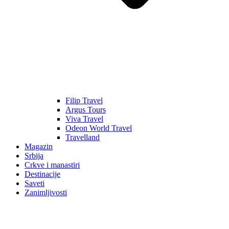
Filip Travel
Argus Tours
Viva Travel
Odeon World Travel
Travelland
Magazin
Srbija
Crkve i manastiri
Destinacije
Saveti
Zanimljivosti