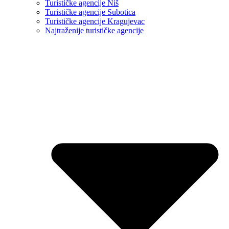
Turističke agencije Niš
Turističke agencije Subotica
Turističke agencije Kragujevac
Najtraženije turističke agencije