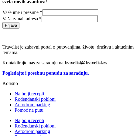
sveta novih avantura
!
Vaše ime i prezime
*
Vaša e-mail adresa
*
Prijava
Travelist je zabavni portal o putovanjima, životu, društvu i aktuelnim
temama.
Kontaktirajte nas za saradnju na
travelist@travelist.rs
Pogledajte i posebnu ponudu za saradnju.
Korisno
Najbolji recepti
Rođendanski pokloni
Aerodrom parking
Pomoć na putu
Najbolji recepti
Rođendanski pokloni
Aerodrom parking