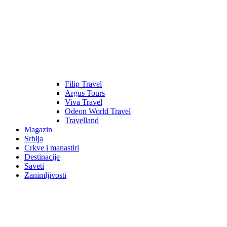
Filip Travel
Argus Tours
Viva Travel
Odeon World Travel
Travelland
Magazin
Srbija
Crkve i manastiri
Destinacije
Saveti
Zanimljivosti