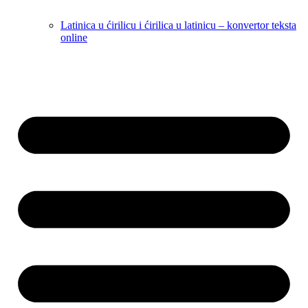
Latinica u ćirilicu i ćirilica u latinicu – konvertor teksta
online