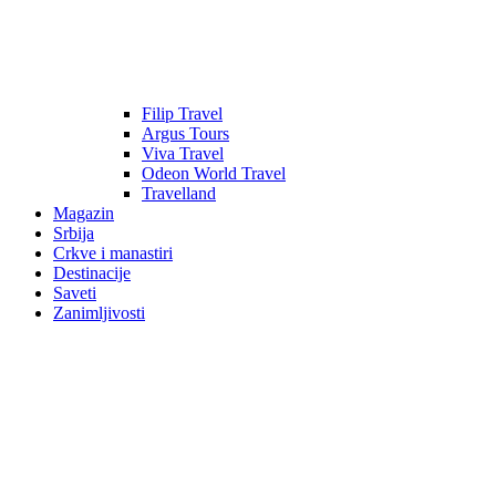
Filip Travel
Argus Tours
Viva Travel
Odeon World Travel
Travelland
Magazin
Srbija
Crkve i manastiri
Destinacije
Saveti
Zanimljivosti