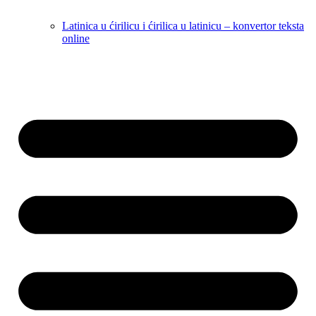
Latinica u ćirilicu i ćirilica u latinicu – konvertor teksta
online