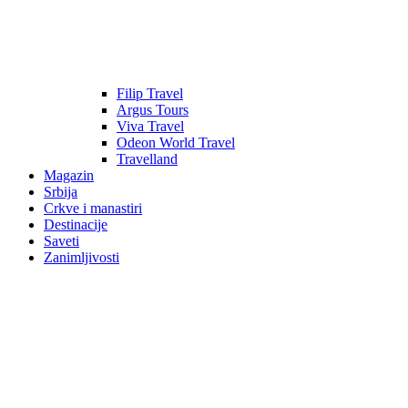
Filip Travel
Argus Tours
Viva Travel
Odeon World Travel
Travelland
Magazin
Srbija
Crkve i manastiri
Destinacije
Saveti
Zanimljivosti