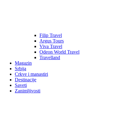
Filip Travel
Argus Tours
Viva Travel
Odeon World Travel
Travelland
Magazin
Srbija
Crkve i manastiri
Destinacije
Saveti
Zanimljivosti