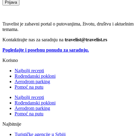
Prijava
Travelist je zabavni portal o putovanjima, životu, društvu i aktuelnim
temama.
Kontaktirajte nas za saradnju na
travelist@travelist.rs
Pogledajte i posebnu ponudu za saradnju.
Korisno
Najbolji recepti
Rođendanski pokloni
Aerodrom parking
Pomoć na putu
Najbolji recepti
Rođendanski pokloni
Aerodrom parking
Pomoć na putu
Najbitnije
Turističke agencije u Srbiji