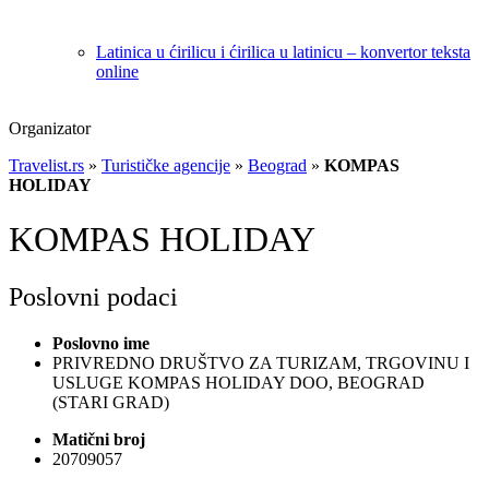
Latinica u ćirilicu i ćirilica u latinicu – konvertor teksta
online
Organizator
Travelist.rs
»
Turističke agencije
»
Beograd
»
KOMPAS
HOLIDAY
KOMPAS HOLIDAY
Poslovni podaci
Poslovno ime
PRIVREDNO DRUŠTVO ZA TURIZAM, TRGOVINU I
USLUGE KOMPAS HOLIDAY DOO, BEOGRAD
(STARI GRAD)
Matični broj
20709057