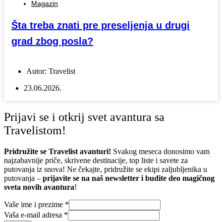
Magazin
Šta treba znati pre preseljenja u drugi
grad zbog posla?
Autor:
Travelist
23.06.2026.
Prijavi se i otkrij svet avantura sa
Travelistom!
Pridružite se Travelist avanturi!
Svakog meseca donosimo vam
najzabavnije priče, skrivene destinacije, top liste i savete za
putovanja iz snova! Ne čekajte, pridružite se ekipi zaljubljenika u
putovanja –
prijavite se na naš newsletter i budite deo magičnog
sveta novih avantura
!
Vaše ime i prezime
*
Vaša e-mail adresa
*