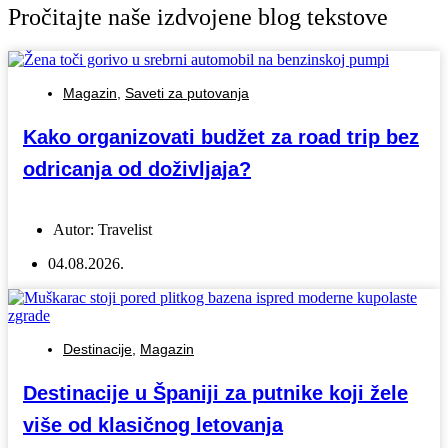
Pročitajte naše izdvojene blog tekstove
Magazin
,
Saveti za putovanja
Kako organizovati budžet za road trip bez
odricanja od doživljaja?
Autor:
Travelist
04.08.2026.
Destinacije
,
Magazin
Destinacije u Španiji za putnike koji žele
više od klasičnog letovanja