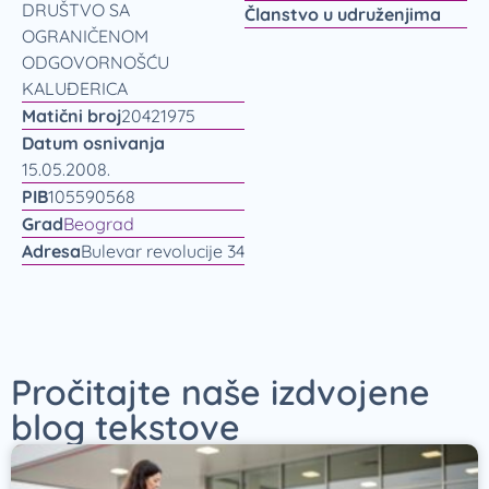
DRUŠTVO SA
Članstvo u udruženjima
OGRANIČENOM
ODGOVORNOŠĆU
KALUĐERICA
Matični broj
20421975
Datum osnivanja
15.05.2008.
PIB
105590568
Grad
Beograd
Adresa
Bulevar revolucije 34
Pročitajte naše izdvojene
blog tekstove