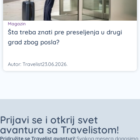
Magazin
Šta treba znati pre preseljenja u drugi
grad zbog posla?
Autor:
Travelist
23.06.2026.
Prijavi se i otkrij svet
avantura sa Travelistom!
Pridružite se Travelist avanturi!
Svakog meseca donosimo