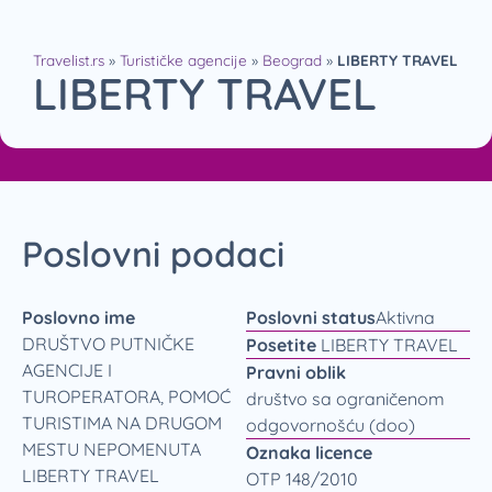
Travelist.rs
»
Turističke agencije
»
Beograd
»
LIBERTY TRAVEL
LIBERTY TRAVEL
Poslovni podaci
Poslovno ime
Poslovni status
Aktivna
DRUŠTVO PUTNIČKE
Posetite
LIBERTY TRAVEL
AGENCIJE I
Pravni oblik
TUROPERATORA, POMOĆ
društvo sa ograničenom
TURISTIMA NA DRUGOM
odgovornošću (doo)
MESTU NEPOMENUTA
Oznaka licence
LIBERTY TRAVEL
OTP 148/2010