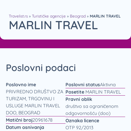
Travelist.rs
»
Turističke agencije
»
Beograd
»
MARLIN TRAVEL
MARLIN TRAVEL
Poslovni podaci
Poslovno ime
Poslovni status
Aktivna
PRIVREDNO DRUŠTVO ZA
Posetite
MARLIN TRAVEL
TURIZAM, TRGOVINU I
Pravni oblik
USLUGE MARLIN TRAVEL
društvo sa ograničenom
DOO, BEOGRAD
odgovornošću (doo)
Matični broj
20961678
Oznaka licence
Datum osnivanja
OTP 92/2013