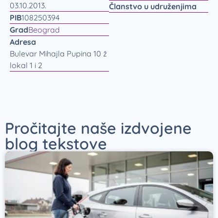
03.10.2013.
Članstvo u udruženjima
PIB
108250394
Grad
Beograd
Adresa
Bulevar Mihajla Pupina 10 ž
lokal 1 i 2
Pročitajte naše izdvojene
blog tekstove