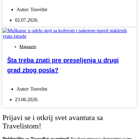
Autor:
Travelist
02.07.2026.
Magazin
Šta treba znati pre preseljenja u drugi
grad zbog posla?
Autor:
Travelist
23.06.2026.
Prijavi se i otkrij svet avantura sa
Travelistom!
Pridružite se Travelist avanturi!
Svakog meseca donosimo vam