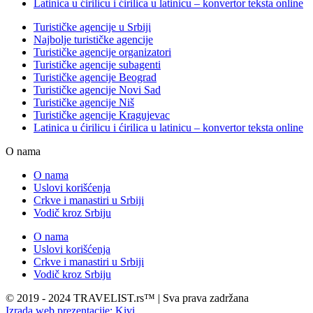
Latinica u ćirilicu i ćirilica u latinicu – konvertor teksta online
Turističke agencije u Srbiji
Najbolje turističke agencije
Turističke agencije organizatori
Turističke agencije subagenti
Turističke agencije Beograd
Turističke agencije Novi Sad
Turističke agencije Niš
Turističke agencije Kragujevac
Latinica u ćirilicu i ćirilica u latinicu – konvertor teksta online
O nama
O nama
Uslovi korišćenja
Crkve i manastiri u Srbiji
Vodič kroz Srbiju
O nama
Uslovi korišćenja
Crkve i manastiri u Srbiji
Vodič kroz Srbiju
© 2019 - 2024 TRAVELIST.rs™ | Sva prava zadržana
Izrada web prezentacije: Kivi