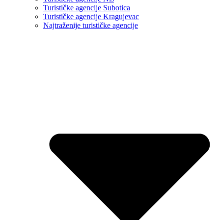
Turističke agencije Subotica
Turističke agencije Kragujevac
Najtraženije turističke agencije