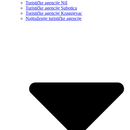
Turističke agencije Niš
Turističke agencije Subotica
Turističke agencije Kragujevac
Najtraženije turističke agencije