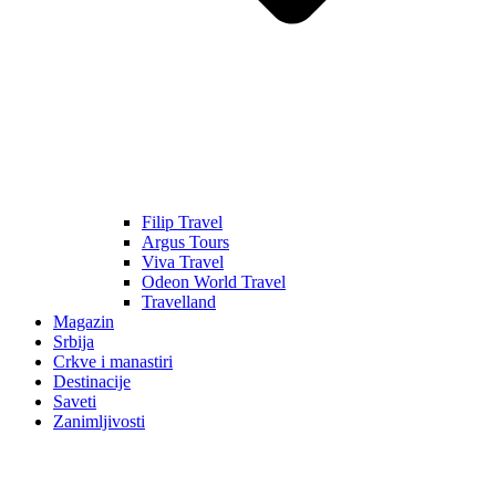
Filip Travel
Argus Tours
Viva Travel
Odeon World Travel
Travelland
Magazin
Srbija
Crkve i manastiri
Destinacije
Saveti
Zanimljivosti