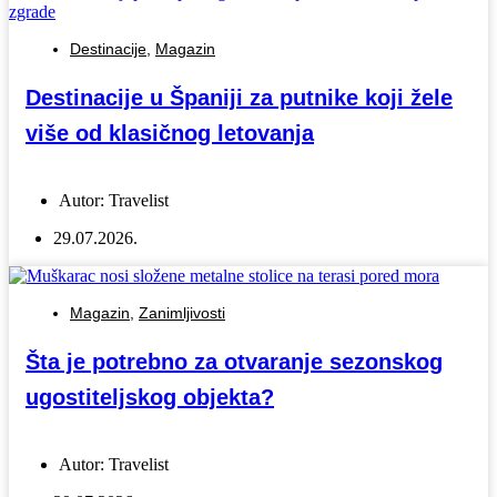
Destinacije
,
Magazin
Destinacije u Španiji za putnike koji žele
više od klasičnog letovanja
Autor:
Travelist
29.07.2026.
Magazin
,
Zanimljivosti
Šta je potrebno za otvaranje sezonskog
ugostiteljskog objekta?
Autor:
Travelist