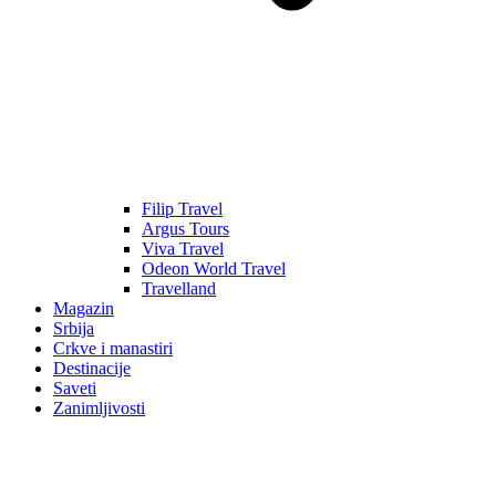
Filip Travel
Argus Tours
Viva Travel
Odeon World Travel
Travelland
Magazin
Srbija
Crkve i manastiri
Destinacije
Saveti
Zanimljivosti