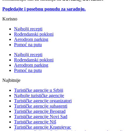
Pogledajte i posebnu ponudu za saradnju.
Korisno
Najbolji recepti
Rođendanski pokloni
Aerodrom parking
Pomoć na putu
Najbolji recepti
Rođendanski pokloni
Aerodrom parking
Pomoć na putu
Najbitnije
Turističke agencije u Srbiji
Najbolje turističke agencije
Turističke agencije organizatori
Turističke agencije subagenti
Turističke agencije Beograd
Turističke agencije Novi Sad
Turističke agencije Niš
Turističke agencije Kragujevac