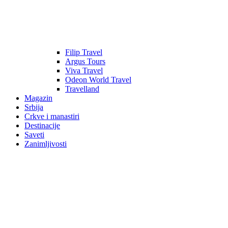
Filip Travel
Argus Tours
Viva Travel
Odeon World Travel
Travelland
Magazin
Srbija
Crkve i manastiri
Destinacije
Saveti
Zanimljivosti