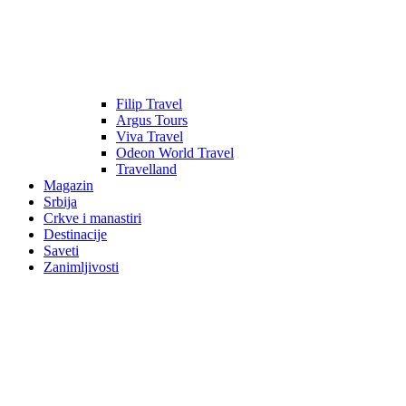
Filip Travel
Argus Tours
Viva Travel
Odeon World Travel
Travelland
Magazin
Srbija
Crkve i manastiri
Destinacije
Saveti
Zanimljivosti