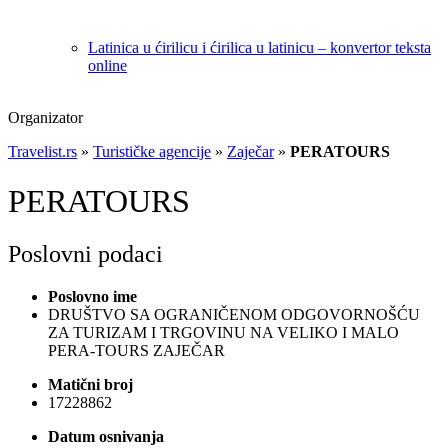
Latinica u ćirilicu i ćirilica u latinicu – konvertor teksta
online
Organizator
Travelist.rs
»
Turističke agencije
»
Zaječar
»
PERATOURS
PERATOURS
Poslovni podaci
Poslovno ime
DRUŠTVO SA OGRANIČENOM ODGOVORNOŠĆU
ZA TURIZAM I TRGOVINU NA VELIKO I MALO
PERA-TOURS ZAJEČAR
Matični broj
17228862
Datum osnivanja