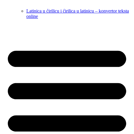
Latinica u ćirilicu i ćirilica u latinicu – konvertor teksta
online