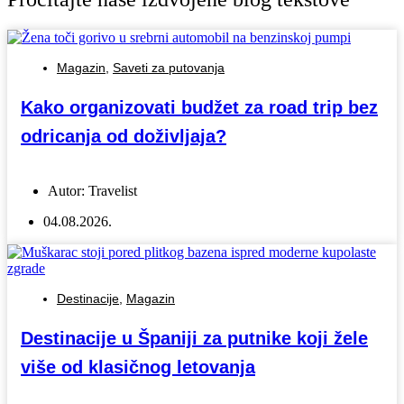
Magazin
,
Saveti za putovanja
Kako organizovati budžet za road trip bez
odricanja od doživljaja?
Autor:
Travelist
04.08.2026.
Destinacije
,
Magazin
Destinacije u Španiji za putnike koji žele
više od klasičnog letovanja