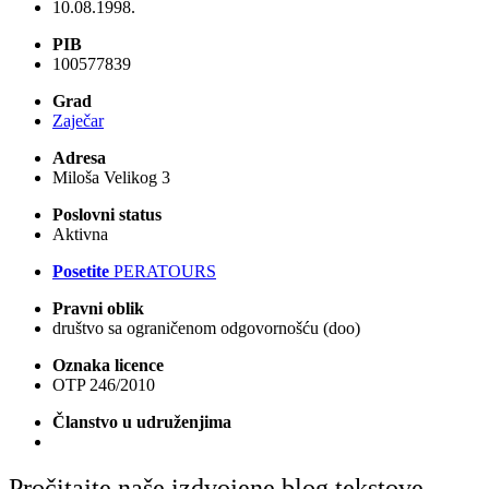
10.08.1998.
PIB
100577839
Grad
Zaječar
Adresa
Miloša Velikog 3
Poslovni status
Aktivna
Posetite
PERATOURS
Pravni oblik
društvo sa ograničenom odgovornošću (doo)
Oznaka licence
OTP 246/2010
Članstvo u udruženjima
Pročitajte naše izdvojene blog tekstove