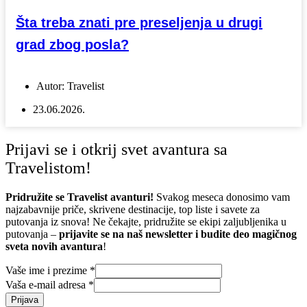
Šta treba znati pre preseljenja u drugi
grad zbog posla?
Autor:
Travelist
23.06.2026.
Prijavi se i otkrij svet avantura sa
Travelistom!
Pridružite se Travelist avanturi!
Svakog meseca donosimo vam
najzabavnije priče, skrivene destinacije, top liste i savete za
putovanja iz snova! Ne čekajte, pridružite se ekipi zaljubljenika u
putovanja –
prijavite se na naš newsletter i budite deo magičnog
sveta novih avantura
!
Vaše ime i prezime
*
Vaša e-mail adresa
*
Prijava