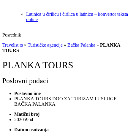
Latinica u ćirilicu i ćirilica u latinicu – konvertor teksta
online
Posrednik
Travelist.rs
»
Turističke agencije
»
Bačka Palanka
»
PLANKA
TOURS
PLANKA TOURS
Poslovni podaci
Poslovno ime
PLANKA TOURS DOO ZA TURIZAM I USLUGE
BAČKA PALANKA
Matični broj
20205954
Datum osnivanja