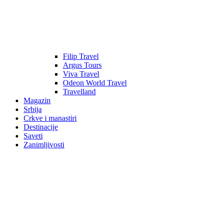
Filip Travel
Argus Tours
Viva Travel
Odeon World Travel
Travelland
Magazin
Srbija
Crkve i manastiri
Destinacije
Saveti
Zanimljivosti