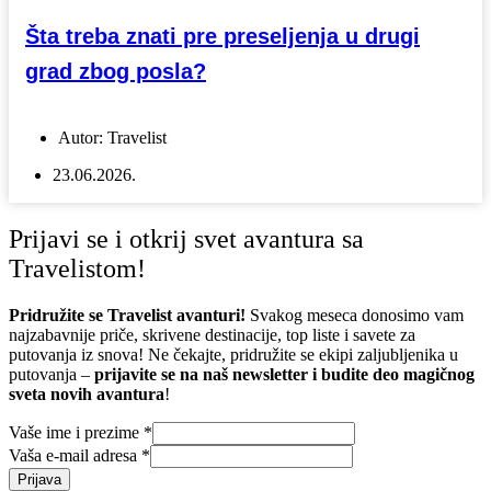
Šta treba znati pre preseljenja u drugi
grad zbog posla?
Autor:
Travelist
23.06.2026.
Prijavi se i otkrij svet avantura sa
Travelistom!
Pridružite se Travelist avanturi!
Svakog meseca donosimo vam
najzabavnije priče, skrivene destinacije, top liste i savete za
putovanja iz snova! Ne čekajte, pridružite se ekipi zaljubljenika u
putovanja –
prijavite se na naš newsletter i budite deo magičnog
sveta novih avantura
!
Vaše ime i prezime
*
Vaša e-mail adresa
*
Prijava