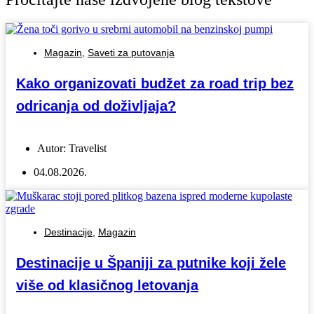
Magazin
,
Saveti za putovanja
Kako organizovati budžet za road trip bez
odricanja od doživljaja?
Autor:
Travelist
04.08.2026.
Destinacije
,
Magazin
Destinacije u Španiji za putnike koji žele
više od klasičnog letovanja