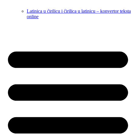
Latinica u ćirilicu i ćirilica u latinicu – konvertor teksta
online