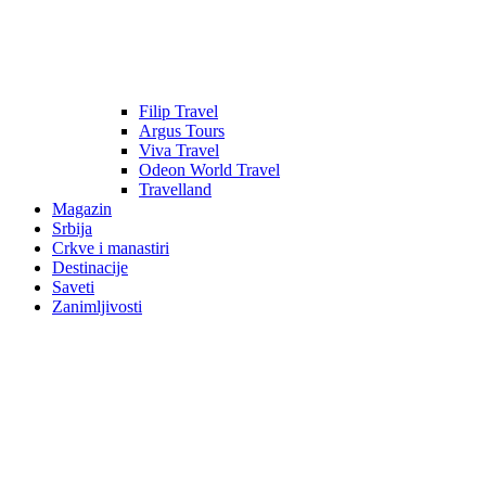
Filip Travel
Argus Tours
Viva Travel
Odeon World Travel
Travelland
Magazin
Srbija
Crkve i manastiri
Destinacije
Saveti
Zanimljivosti