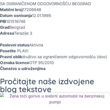
SA OGRANIČENOM ODGOVORNOŠĆU BEOGRAD
Matični broj
17206648
Datum osnivanja
12.01.1999.
PIB
101516746
Grad
Beograd
Adresa
Terazije 3
Poslovni status
Aktivna
Posetite
PLAVI
Pravni oblik
društvo sa ograničenom odgovornošću (doo)
Oznaka licence
OTP 95/2010
Članstvo u udruženjima
Pročitajte naše izdvojene
blog tekstove