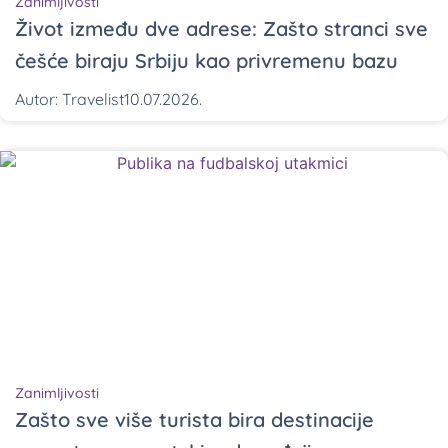
Zanimljivosti
Život između dve adrese: Zašto stranci sve
češće biraju Srbiju kao privremenu bazu
Autor:
Travelist
10.07.2026.
Zanimljivosti
Zašto sve više turista bira destinacije