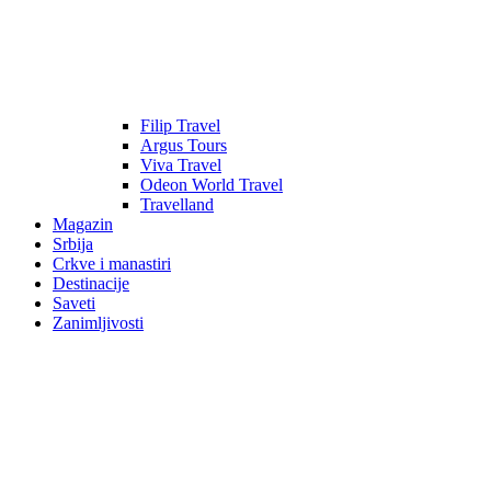
Filip Travel
Argus Tours
Viva Travel
Odeon World Travel
Travelland
Magazin
Srbija
Crkve i manastiri
Destinacije
Saveti
Zanimljivosti