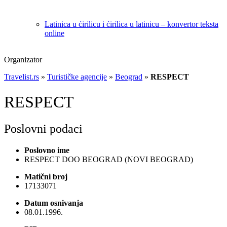
Latinica u ćirilicu i ćirilica u latinicu – konvertor teksta
online
Organizator
Travelist.rs
»
Turističke agencije
»
Beograd
»
RESPECT
RESPECT
Poslovni podaci
Poslovno ime
RESPECT DOO BEOGRAD (NOVI BEOGRAD)
Matični broj
17133071
Datum osnivanja
08.01.1996.