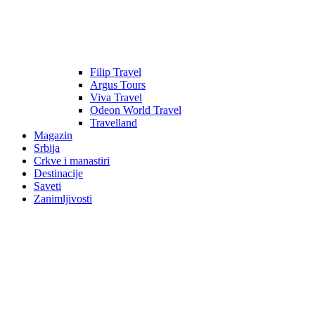
Filip Travel
Argus Tours
Viva Travel
Odeon World Travel
Travelland
Magazin
Srbija
Crkve i manastiri
Destinacije
Saveti
Zanimljivosti