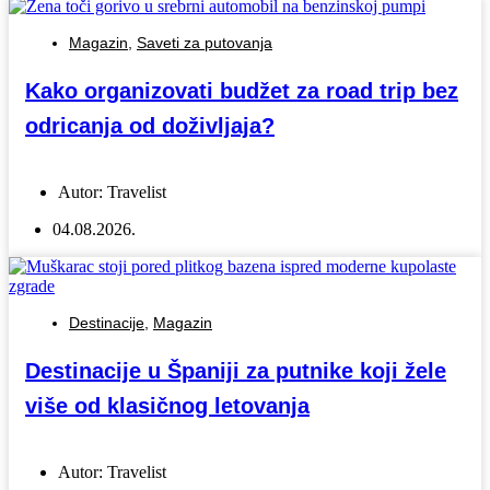
Magazin
,
Saveti za putovanja
Kako organizovati budžet za road trip bez
odricanja od doživljaja?
Autor:
Travelist
04.08.2026.
Destinacije
,
Magazin
Destinacije u Španiji za putnike koji žele
više od klasičnog letovanja
Autor:
Travelist