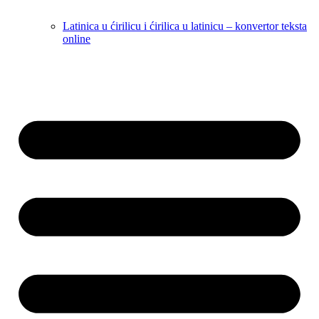
Latinica u ćirilicu i ćirilica u latinicu – konvertor teksta
online