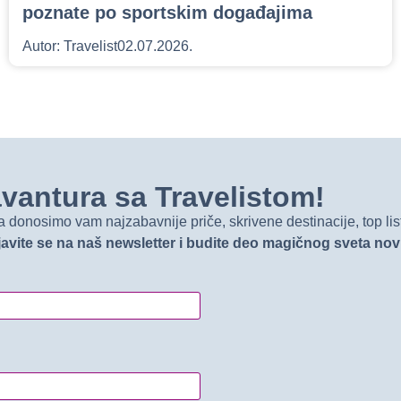
poznate po sportskim događajima
Autor:
Travelist
02.07.2026.
t avantura sa Travelistom!
onosimo vam najzabavnije priče, skrivene destinacije, top list
javite se na naš newsletter i budite deo magičnog sveta no