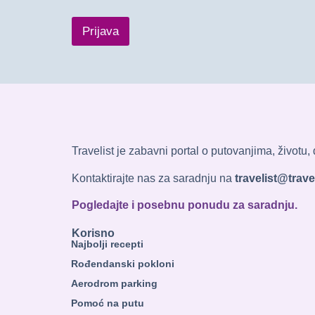
Prijava
Travelist je zabavni portal o putovanjima, životu
Kontaktirajte nas za saradnju na
travelist@travel
Pogledajte i posebnu ponudu za saradnju.
Korisno
Najbolji recepti
Rođendanski pokloni
Aerodrom parking
Pomoć na putu