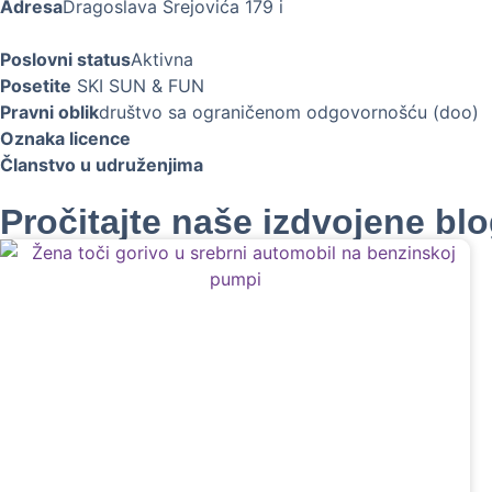
Adresa
Dragoslava Srejovića 179 i
Poslovni status
Aktivna
Posetite
SKI SUN & FUN
Pravni oblik
društvo sa ograničenom odgovornošću (doo)
Oznaka licence
Članstvo u udruženjima
Pročitajte naše izdvojene bl