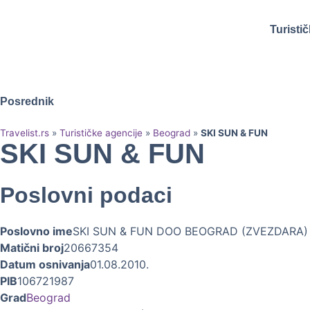
Turisti
Posrednik
Travelist.rs
»
Turističke agencije
»
Beograd
»
SKI SUN & FUN
SKI SUN & FUN
Poslovni podaci
Poslovno ime
SKI SUN & FUN DOO BEOGRAD (ZVEZDARA)
Matični broj
20667354
Datum osnivanja
01.08.2010.
PIB
106721987
Grad
Beograd