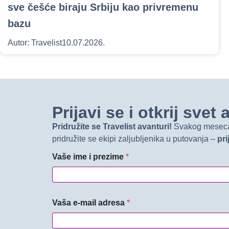
sve češće biraju Srbiju kao privremenu
bazu
Autor:
Travelist
10.07.2026.
Prijavi se i otkrij sve
Pridružite se Travelist avanturi!
Svakog meseca d
pridružite se ekipi zaljubljenika u putovanja –
pri
Vaše ime i prezime
*
Vaša e-mail adresa
*