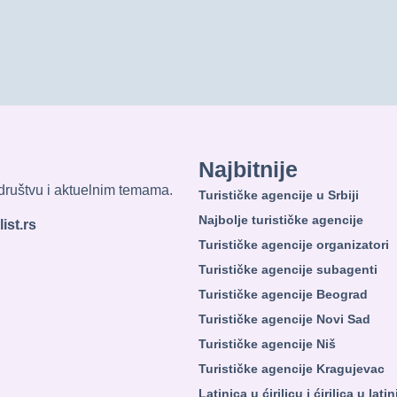
Najbitnije
, društvu i aktuelnim temama.
Turističke agencije u Srbiji
Najbolje turističke agencije
ist.rs
Turističke agencije organizatori
Turističke agencije subagenti
Turističke agencije Beograd
Turističke agencije Novi Sad
Turističke agencije Niš
Turističke agencije Kragujevac
Latinica u ćirilicu i ćirilica u lati