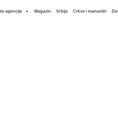
čke agencije
Magazin
Srbija
Crkve i manastiri
Des