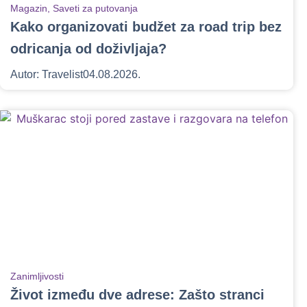
Magazin
,
Saveti za putovanja
Kako organizovati budžet za road trip bez
odricanja od doživljaja?
Autor:
Travelist
04.08.2026.
Zanimljivosti
Život između dve adrese: Zašto stranci