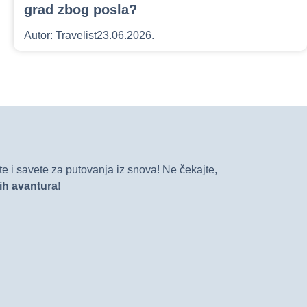
grad zbog posla?
Autor:
Travelist
23.06.2026.
e i savete za putovanja iz snova! Ne čekajte,
vih avantura
!