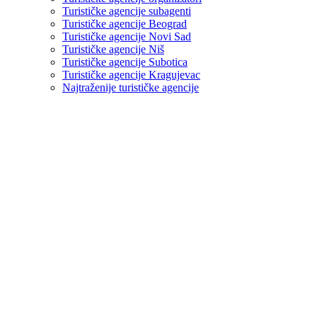
Turističke agencije subagenti
Turističke agencije Beograd
Turističke agencije Novi Sad
Turističke agencije Niš
Turističke agencije Subotica
Turističke agencije Kragujevac
Najtraženije turističke agencije