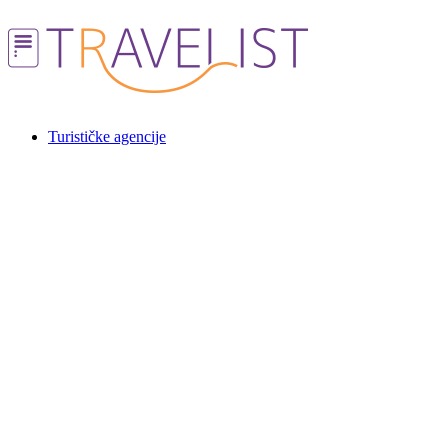
Skočite
na
sadržaj
Turističke agencije