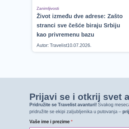
Zanimljivosti
Život između dve adrese: Zašto
stranci sve češće biraju Srbiju
kao privremenu bazu
Autor:
Travelist
10.07.2026.
Prijavi se i otkrij sve
Pridružite se Travelist avanturi!
Svakog meseca d
pridružite se ekipi zaljubljenika u putovanja –
pri
Vaše ime i prezime
*