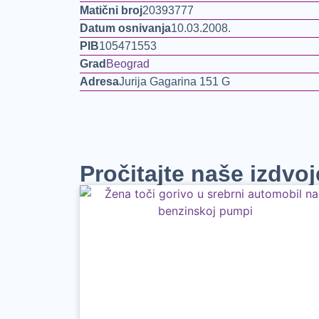
Matični broj
20393777
Datum osnivanja
10.03.2008.
PIB
105471553
Grad
Beograd
Adresa
Jurija Gagarina 151 G
Pročitajte naše izdvo