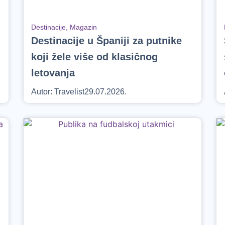
Destinacije
,
Magazin
Destinacije u Španiji za putnike
koji žele više od klasičnog
letovanja
Autor:
Travelist
29.07.2026.