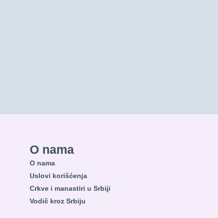
O nama
O nama
Uslovi korišćenja
Crkve i manastiri u Srbiji
Vodič kroz Srbiju