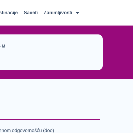
tinacije
Saveti
Zanimljivosti
B M
čenom odgovornošću (doo)