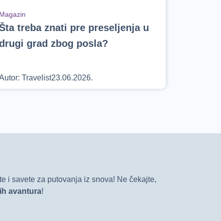
Magazin
Šta treba znati pre preseljenja u
drugi grad zbog posla?
Autor:
Travelist
23.06.2026.
e i savete za putovanja iz snova! Ne čekajte,
vih avantura
!