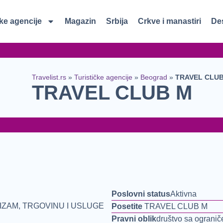
čke agencije
Magazin
Srbija
Crkve i manastiri
Des
Travelist.rs
»
Turističke agencije
»
Beograd
»
TRAVEL CLU
TRAVEL CLUB M
Poslovni status
Aktivna
ZAM, TRGOVINU I USLUGE
Posetite
TRAVEL CLUB M
Pravni oblik
društvo sa ograni