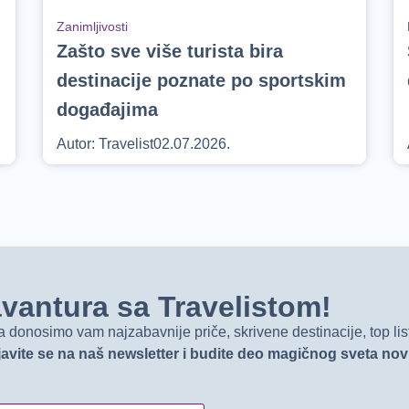
Zanimljivosti
Zašto sve više turista bira
destinacije poznate po sportskim
događajima
Autor:
Travelist
02.07.2026.
t avantura sa Travelistom!
onosimo vam najzabavnije priče, skrivene destinacije, top list
javite se na naš newsletter i budite deo magičnog sveta no