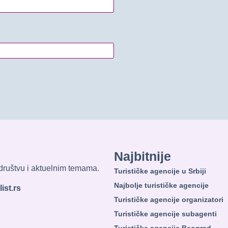
Najbitnije
, društvu i aktuelnim temama.
Turističke agencije u Srbiji
Najbolje turističke agencije
ist.rs
Turističke agencije organizatori
Turističke agencije subagenti