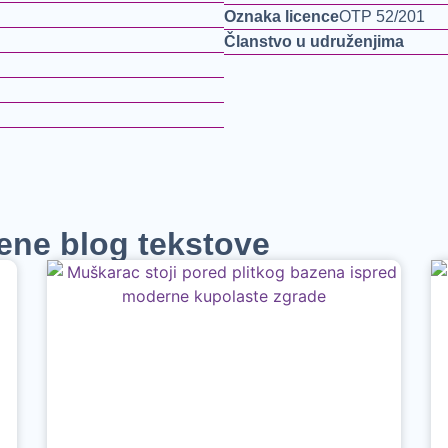
Oznaka licence
OTP 52/201
Članstvo u udruženjima
jene blog tekstove