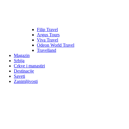
Filip Travel
Argus Tours
Viva Travel
Odeon World Travel
Travelland
Magazin
Srbija
Crkve i manastiri
Destinacije
Saveti
Zanimljivosti