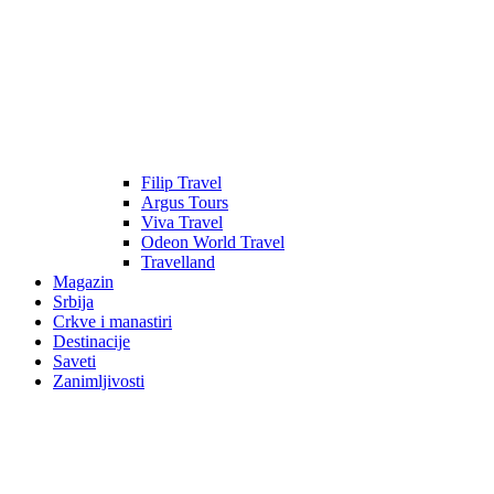
Filip Travel
Argus Tours
Viva Travel
Odeon World Travel
Travelland
Magazin
Srbija
Crkve i manastiri
Destinacije
Saveti
Zanimljivosti