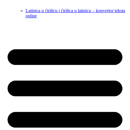
Latinica u ćirilicu i ćirilica u latinicu – konvertor teksta
online