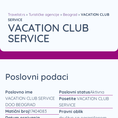
Travelist.rs
»
Turističke agencije
»
Beograd
»
VACATION CLUB
SERVICE
VACATION CLUB
SERVICE
Poslovni podaci
Poslovno ime
Poslovni status
Aktivna
VACATION CLUB SERVICE
Posetite
VACATION CLUB
DOO BEOGRAD
SERVICE
Matični broj
17404083
Pravni oblik
Datum osnivanja
društvo sa ograničenom