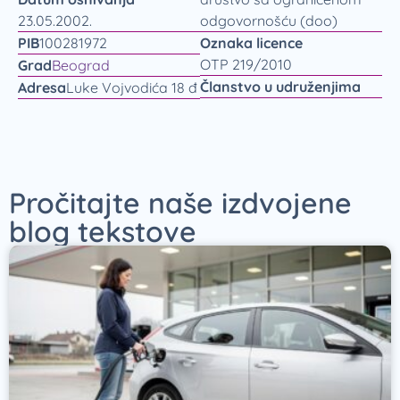
23.05.2002.
odgovornošću (doo)
PIB
100281972
Oznaka licence
OTP 219/2010
Grad
Beograd
Članstvo u udruženjima
Adresa
Luke Vojvodića 18 đ
Pročitajte naše izdvojene
blog tekstove