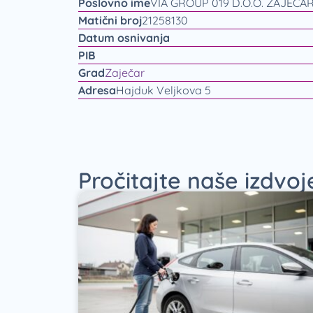
Poslovno ime
VIA GROUP 019 D.O.O. ZAJEČA
Matični broj
21258130
Datum osnivanja
PIB
Grad
Zaječar
Adresa
Hajduk Veljkova 5
Pročitajte naše izdvo