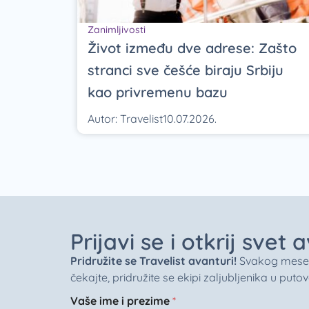
Zanimljivosti
Život između dve adrese: Zašto
stranci sve češće biraju Srbiju
kao privremenu bazu
Autor:
Travelist
10.07.2026.
Prijavi se i otkrij svet
Pridružite se Travelist avanturi!
Svakog meseca 
čekajte, pridružite se ekipi zaljubljenika u puto
Vaše ime i prezime
*