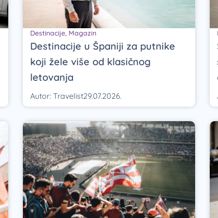
Destinacije
,
Magazin
Destinacije u Španiji za putnike
koji žele više od klasičnog
letovanja
Autor:
Travelist
29.07.2026.