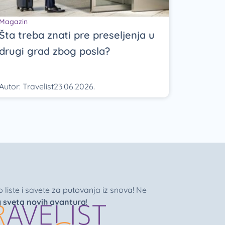
Magazin
Šta treba znati pre preseljenja u
drugi grad zbog posla?
Autor:
Travelist
23.06.2026.
liste i savete za putovanja iz snova! Ne
g sveta novih avantura
!