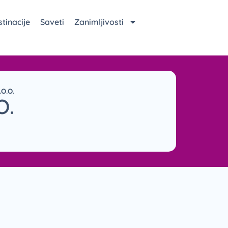
tinacije
Saveti
Zanimljivosti
O.O.
O.