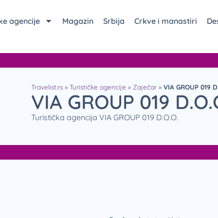
čke agencije
Magazin
Srbija
Crkve i manastiri
Des
Travelist.rs
»
Turističke agencije
»
Zaječar
»
VIA GROUP 019 D.
VIA GROUP 019 D.O.
Turistička agencija VIA GROUP 019 D.O.O.