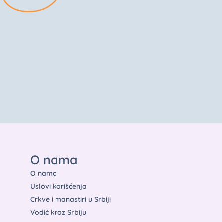
O nama
O nama
Uslovi korišćenja
Crkve i manastiri u Srbiji
Vodič kroz Srbiju