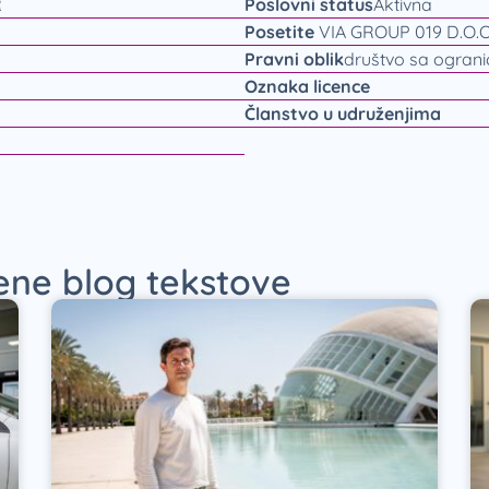
R
Poslovni status
Aktivna
Posetite
VIA GROUP 019 D.O.O
Pravni oblik
društvo sa ogran
Oznaka licence
Članstvo u udruženjima
jene blog tekstove