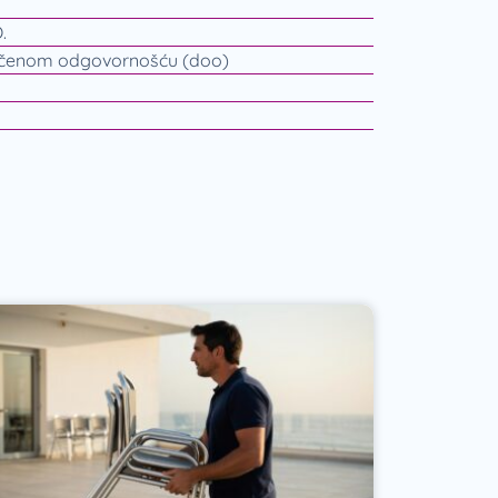
.
ičenom odgovornošću (doo)