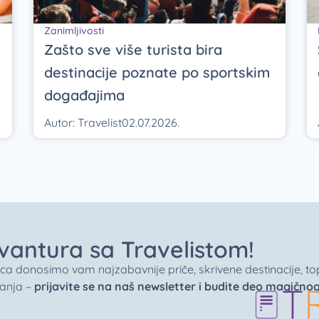
Zanimljivosti
Zašto sve više turista bira
destinacije poznate po sportskim
događajima
Autor:
Travelist
02.07.2026.
 avantura sa Travelistom!
donosimo vam najzabavnije priče, skrivene destinacije, top 
vanja –
prijavite se na naš newsletter i budite deo magično