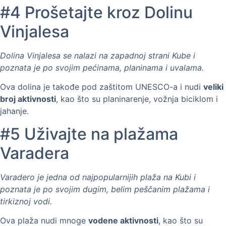
#4 Prošetajte kroz Dolinu
Vinjalesa
Dolina Vinjalesa se nalazi na zapadnoj strani Kube i
poznata je po svojim pećinama, planinama i uvalama.
Ova dolina je takođe pod zaštitom UNESCO-a i nudi
veliki
broj aktivnosti
, kao što su planinarenje, vožnja biciklom i
jahanje.
#5 Uživajte na plažama
Varadera
Varadero je jedna od najpopularnijih plaža na Kubi i
poznata je po svojim dugim, belim peščanim plažama i
tirkiznoj vodi.
Ova plaža nudi mnoge
vodene aktivnosti
, kao što su