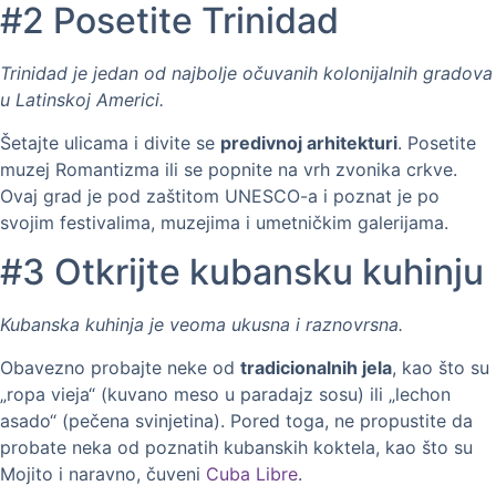
#2 Posetite Trinidad
Trinidad je jedan od najbolje očuvanih kolonijalnih gradova
u Latinskoj Americi.
Šetajte ulicama i divite se
predivnoj arhitekturi
. Posetite
muzej Romantizma ili se popnite na vrh zvonika crkve.
Ovaj grad je pod zaštitom UNESCO-a i poznat je po
svojim festivalima, muzejima i umetničkim galerijama.
#3 Otkrijte kubansku kuhinju
Kubanska kuhinja je veoma ukusna i raznovrsna.
Obavezno probajte neke od
tradicionalnih jela
, kao što su
„ropa vieja“ (kuvano meso u paradajz sosu) ili „lechon
asado“ (pečena svinjetina). Pored toga, ne propustite da
probate neka od poznatih kubanskih koktela, kao što su
Mojito i naravno, čuveni
Cuba Libre
.