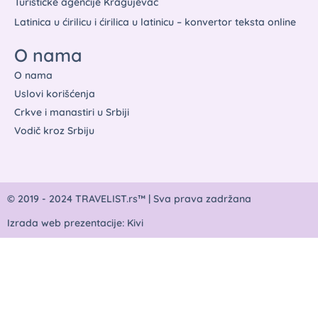
Turističke agencije Kragujevac
Latinica u ćirilicu i ćirilica u latinicu – konvertor teksta online
O nama
O nama
Uslovi korišćenja
Crkve i manastiri u Srbiji
Vodič kroz Srbiju
© 2019 - 2024 TRAVELIST.rs™ | Sva prava zadržana
Izrada web prezentacije: Kivi