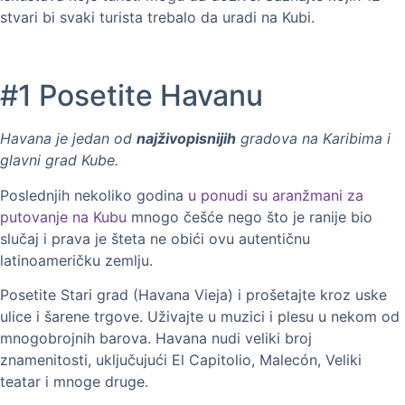
stvari bi svaki turista trebalo da uradi na Kubi.
#1 Posetite Havanu
Havana je jedan od
najživopisnijih
gradova na Karibima i
glavni grad Kube.
Poslednjih nekoliko godina
u ponudi su aranžmani za
putovanje na Kubu
mnogo češće nego što je ranije bio
slučaj i prava je šteta ne obići ovu autentičnu
latinoameričku zemlju.
Posetite Stari grad (Havana Vieja) i prošetajte kroz uske
ulice i šarene trgove. Uživajte u muzici i plesu u nekom od
mnogobrojnih barova. Havana nudi veliki broj
znamenitosti, uključujući El Capitolio, Malecón, Veliki
teatar i mnoge druge.