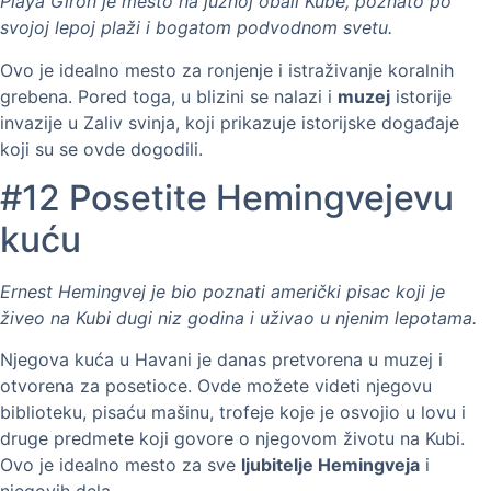
Playa Giron je mesto na južnoj obali Kube, poznato po
svojoj lepoj plaži i bogatom podvodnom svetu.
Ovo je idealno mesto za ronjenje i istraživanje koralnih
grebena. Pored toga, u blizini se nalazi i
muzej
istorije
invazije u Zaliv svinja, koji prikazuje istorijske događaje
koji su se ovde dogodili.
#12 Posetite Hemingvejevu
kuću
Ernest Hemingvej je bio poznati američki pisac koji je
živeo na Kubi dugi niz godina i uživao u njenim lepotama.
Njegova kuća u Havani je danas pretvorena u muzej i
otvorena za posetioce. Ovde možete videti njegovu
biblioteku, pisaću mašinu, trofeje koje je osvojio u lovu i
druge predmete koji govore o njegovom životu na Kubi.
Ovo je idealno mesto za sve
ljubitelje Hemingveja
i