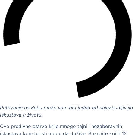
Putovanje na Kubu može vam biti jedno od najuzbudljivijih
iskustava u životu.
Ovo predivno ostrvo krije mnogo tajni i nezaboravnih
iskustava koje turisti mogu da dožive. Saznajte kojih 12