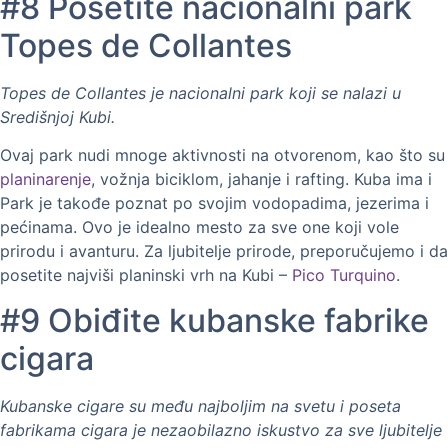
#8 Posetite nacionalni park
Topes de Collantes
Topes de Collantes je nacionalni park koji se nalazi u
Središnjoj Kubi.
Ovaj park nudi mnoge aktivnosti na otvorenom, kao što su
planinarenje
, vožnja biciklom, jahanje i rafting. Kuba ima i
Park je takođe poznat po svojim vodopadima, jezerima i
pećinama. Ovo je idealno mesto za sve one koji vole
prirodu i avanturu. Za ljubitelje prirode, preporučujemo i da
posetite najviši planinski vrh na Kubi –
Pico Turquino
.
#9 Obiđite kubanske fabrike
cigara
Kubanske cigare su među najboljim na svetu i poseta
fabrikama cigara je nezaobilazno iskustvo za sve ljubitelje