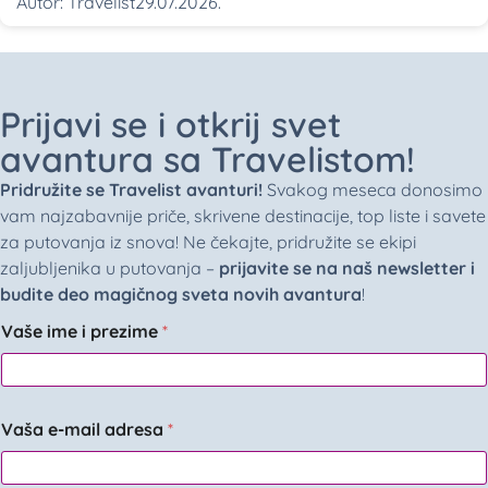
Autor:
Travelist
29.07.2026.
Prijavi se i otkrij svet
avantura sa Travelistom!
Pridružite se Travelist avanturi!
Svakog meseca donosimo
vam najzabavnije priče, skrivene destinacije, top liste i savete
za putovanja iz snova! Ne čekajte, pridružite se ekipi
zaljubljenika u putovanja –
prijavite se na naš newsletter i
budite deo magičnog sveta novih avantura
!
Vaše ime i prezime
*
Vaša e-mail adresa
*