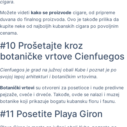
cigara.
Možete videti
kako se proizvode
cigare, od pripreme
duvana do finalnog proizvoda. Ovo je takođe prilika da
kupite neke od najboljih kubanskih cigara po povoljnim
cenama.
#10 Prošetajte kroz
botaničke vrtove Cienfuegos
Cienfuegos je grad na južnoj obali Kube i poznat je po
svojoj lepoj arhitekturi i botaničkim vrtovima.
Botanički vrtovi
su otvoreni za posetioce i nude predivne
pejzaže, cveće i drveće. Takođe, ovde se nalazi i muzej
botanike koji prikazuje bogatu kubansku floru i faunu.
#11 Posetite Playa Giron