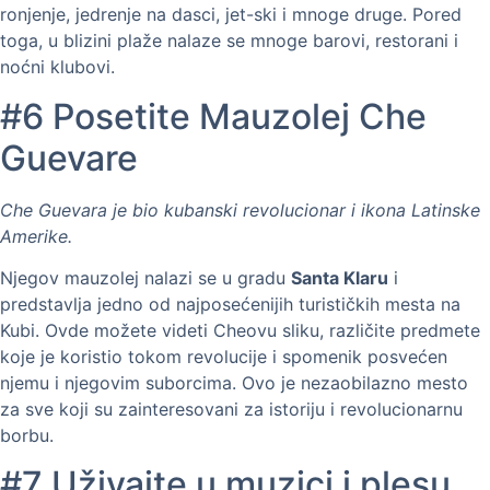
ronjenje, jedrenje na dasci, jet-ski i mnoge druge. Pored
toga, u blizini plaže nalaze se mnoge barovi, restorani i
noćni klubovi.
#6 Posetite Mauzolej Che
Guevare
Che Guevara je bio kubanski revolucionar i ikona Latinske
Amerike.
Njegov mauzolej nalazi se u gradu
Santa Klaru
i
predstavlja jedno od najposećenijih turističkih mesta na
Kubi. Ovde možete videti Cheovu sliku, različite predmete
koje je koristio tokom revolucije i spomenik posvećen
njemu i njegovim suborcima. Ovo je nezaobilazno mesto
za sve koji su zainteresovani za istoriju i revolucionarnu
borbu.
#7 Uživajte u muzici i plesu