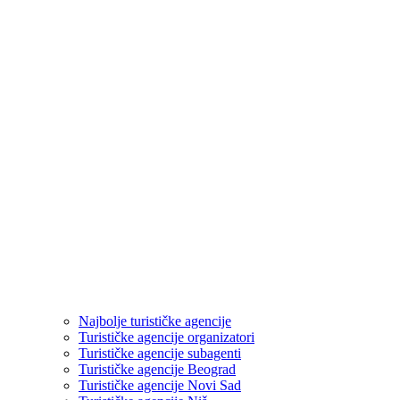
Najbolje turističke agencije
Turističke agencije organizatori
Turističke agencije subagenti
Turističke agencije Beograd
Turističke agencije Novi Sad