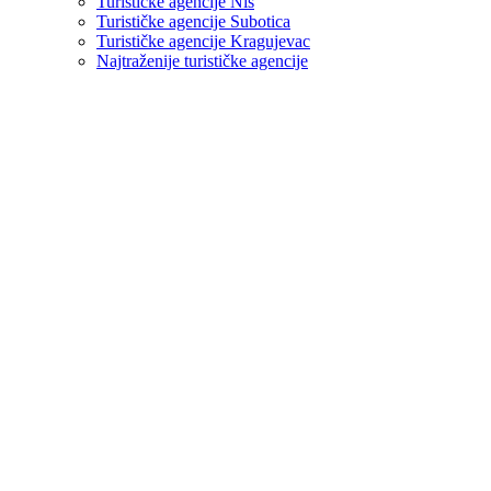
Turističke agencije Niš
Turističke agencije Subotica
Turističke agencije Kragujevac
Najtraženije turističke agencije