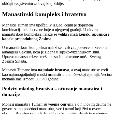
običaji svojstvenim za ovaj kraj Srbije.
Manastirski kompleks i bratstvo
Manastir Tuman ima upečatljiv izgled, čemu je doprinela
kombinacija bele i crvene boje u njegovoj gradnji. U okviru
manastirskog kompleksa nalaze se
veliki i mali konak, isposnica i
kapela prepodobnog Zosima
.
U manastirskom kompleksu nalazi se i
crkva,
posvećena Svetom
arhangelu Gavrilu, koja je zidana u srpsko-vizantijskom stilu.
Upravo u naosu crkve smeštene su čudotovorne mošti Svetog
Zosima Sinaita.
Manastir Tumane ima
najmlađe bratstvo
, a ovaj manastir se vodi
kao najmnogoljudniji muški manastir u braničevskoj eparhiji. Većina
monaha ima između 30 i 40 godina.
Podvizi mladog bratstva – očuvanje manastira i
donacije
Monasi manastira Tuman su
veoma cenjeni,
a o njihovim delima ne
govore samo posetioci manastira, već i narod koji živi u ovom
okrugu. Bratstvo se trudi da održava kompleks, da ulaže u njegov