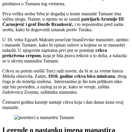
predstava o Tumanu tog vremena.
Prva velika seoba Srba je događaj u kome manastir Tumane ima
važnu ulogu. Naime, u njemu su se sastali
patrijarh Arsenije III
Čarnojević i grof Đorđe Branković,
i to neposredno pred samu
seobu, kako bi dogovorili ustanak protiv Turaka.
U 18. veku Egzarh Maksim posećuje braničevske manastire, ujedno
i manastir Tumane, kako bi opisao uslove u kojima su se manastiri
nalazili. U njegovim zapisima prvi put se pominje
crkva
prekrivena crepom
, koja je bila prava retkost u to doba, a nalazila
se u okviru manastira Tumane.
Crkvu su potom srušili Turci radi osvete, da bi se za vreme kneza
Miloša obnovila. Zatim,
1910. godine crkva biva minirana
, zbog
čega je do temelja srušena. Interesantno je što tom prilikom niko
nije bio povređen, a razlog za to je, kako se veruje, zaštita
čudotvorca Zosima, zaštitnika manastira.
Četrnaest godina kasnije nastaje crkva koja i dan danas krasi ovaj
manastir.
Legende o nastanku imena manastira