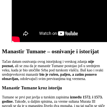
Manastir Tumane – osnivanje i istorijat
Tačan datum osnivanja ovog istorijskog i verskog zdanja
nije
poznat,
ali se zna da je manastir Tumane postojao još u srednjem
veku, kada je bio utočište Srba pod turskom vlašću. Baš kao i svaki
srednjevekovni manastir
bio je rušen, paljen, a zatim ponovo
obnavljan,
odolevajući svim previranjima tog vremena.
Manastir Tumane kroz istoriju
Tumane se prvi put javlja u turskim zapisima
između 1572. i 1573.
godine.
Takođe, u daljim spisima, za vreme sultana Murata III
navodi se da je u manastiru živelo dva monaha, i na taj način se stiče