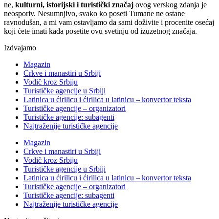
ne,
kulturni, istorijski i turistički značaj
ovog verskog zdanja je
neosporiv. Nesumnjivo, svako ko poseti Tumane ne ostane
ravnodušan, a mi vam ostavljamo da sami doživite i procenite osećaj
koji ćete imati kada posetite ovu svetinju od izuzetnog značaja.
Izdvajamo
Magazin
Crkve i manastiri u Srbiji
Vodič kroz Srbiju
Turističke agencije u Srbiji
Latinica u ćirilicu i ćirilica u latinicu – konvertor teksta
Turističke agencije – organizatori
Turističke agencije: subagenti
Najtraženije turističke agencije
Magazin
Crkve i manastiri u Srbiji
Vodič kroz Srbiju
Turističke agencije u Srbiji
Latinica u ćirilicu i ćirilica u latinicu – konvertor teksta
Turističke agencije – organizatori
Turističke agencije: subagenti
Najtraženije turističke agencije