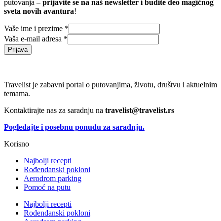
putovanja –
prijavite se na naš newsletter i budite deo magičnog
sveta novih avantura
!
Vaše ime i prezime
*
Vaša e-mail adresa
*
Prijava
Travelist je zabavni portal o putovanjima, životu, društvu i aktuelnim
temama.
Kontaktirajte nas za saradnju na
travelist@travelist.rs
Pogledajte i posebnu ponudu za saradnju.
Korisno
Najbolji recepti
Rođendanski pokloni
Aerodrom parking
Pomoć na putu
Najbolji recepti
Rođendanski pokloni