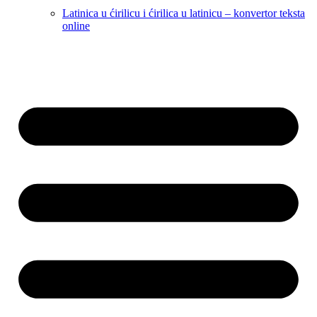
Latinica u ćirilicu i ćirilica u latinicu – konvertor teksta
online