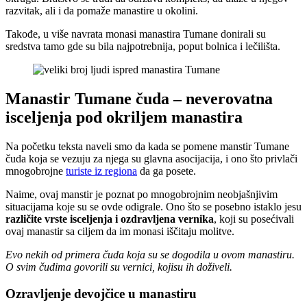
razvitak, ali i da pomaže manastire u okolini.
Takođe, u više navrata monasi manastira Tumane donirali su
sredstva tamo gde su bila najpotrebnija, poput bolnica i lečilišta.
Manastir Tumane čuda – neverovatna
isceljenja pod okriljem manastira
Na početku teksta naveli smo da kada se pomene manstir Tumane
čuda koja se vezuju za njega su glavna asocijacija, i ono što privlači
mnogobrojne
turiste iz regiona
da ga posete.
Naime, ovaj manstir je poznat po mnogobrojnim neobjašnjivim
situacijama koje su se ovde odigrale. Ono što se posebno istaklo jesu
različite vrste isceljenja i ozdravljena vernika
, koji su posećivali
ovaj manastir sa ciljem da im monasi iščitaju molitve.
Evo nekih od primera čuda koja su se dogodila u ovom manastiru.
O svim čudima govorili su vernici, kojisu ih doživeli.
Ozravljenje devojčice u manastiru