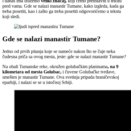
i danas ima izuzetno
veliki značaj,
koji ćemo predstaviti u tekstu
pred vama. Gde se nalazi manastir Tumane, kako izgleda, kada ga
treba posetiti, kao i zašto ga treba posetiti odgovorićemo u tekstu
koji sledi.
Gde se nalazi manastir Tumane?
Jedno od prvih pitanja koje se nameće nakon što se čuje neka
čudesna priča sa ovog mesta, jeste: gde se nalazi manastir Tumane?
Na obali Tumanske reke, okružen golubačkim planinama
, na 9
kilometara od mesta Golubac,
i čuvene Golubačke tvrđave,
smešten je manastir Tumane. Ova svetinja pripada braničevskoj
eparhiji, i nalazi se se u istočnoj Srbiji.