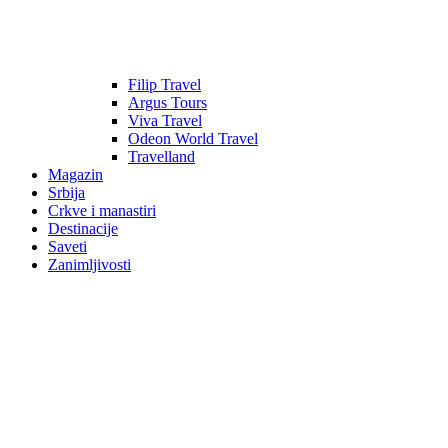
Filip Travel
Argus Tours
Viva Travel
Odeon World Travel
Travelland
Magazin
Srbija
Crkve i manastiri
Destinacije
Saveti
Zanimljivosti