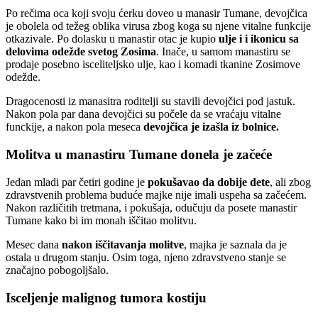
Po rečima oca koji svoju ćerku doveo u manasir Tumane, devojčica
je obolela od težeg oblika virusa zbog koga su njene vitalne funkcije
otkazivale. Po dolasku u manastir otac je kupio
ulje i i ikonicu sa
delovima odežde svetog Zosima
. Inače, u samom manastiru se
prodaje posebno isceliteljsko ulje, kao i komadi tkanine Zosimove
odežde.
Dragocenosti iz manasitra roditelji su stavili devojčici pod jastuk.
Nakon pola par dana devojčici su počele da se vraćaju vitalne
funckije, a nakon pola meseca
devojčica je izašla iz bolnice.
Molitva u manastiru Tumane donela je začeće
Jedan mladi par četiri godine je
pokušavao da dobije dete
, ali zbog
zdravstvenih problema buduće majke nije imali uspeha sa začećem.
Nakon različitih tretmana, i pokušaja, odučuju da posete manastir
Tumane kako bi im monah iščitao molitvu.
Mesec dana
nakon iščitavanja molitve
, majka je saznala da je
ostala u drugom stanju. Osim toga, njeno zdravstveno stanje se
značajno pobogoljšalo.
Isceljenje malignog tumora kostiju