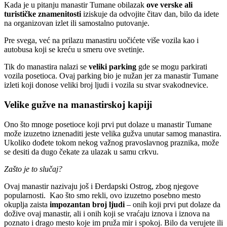
Kada je u pitanju manastir Tumane obilazak
ove verske ali
turističke znamenitosti
iziskuje da odvojite čitav dan, bilo da idete
na organizovan izlet ili samostalno putovanje.
Pre svega, već na prilazu manastiru uočićete više vozila kao i
autobusa koji se kreću u smeru ove svetinje.
Tik do manastira nalazi se
veliki parking
gde se mogu parkirati
vozila posetioca. Ovaj parking bio je nužan jer za manastir Tumane
izleti koji donose veliki broj ljudi i vozila su stvar svakodnevice.
Velike gužve na manastirskoj kapiji
Ono što mnoge posetioce koji prvi put dolaze u manastir Tumane
može izuzetno iznenaditi jeste velika gužva unutar samog manastira.
Ukoliko dođete tokom nekog važnog pravoslavnog praznika, može
se desiti da dugo čekate za ulazak u samu crkvu.
Zašto je to slučaj?
Ovaj manastir nazivaju još i Đerdapski Ostrog, zbog njegove
popularnosti. Kao što smo rekli, ovo izuzetno posebno mesto
okuplja zaista
impozantan broj ljudi
– onih koji prvi put dolaze da
dožive ovaj manastir, ali i onih koji se vraćaju iznova i iznova na
poznato i drago mesto koje im pruža mir i spokoj. Bilo da verujete ili