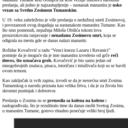
predanja, ali jedno je najzastupljenije – nastanak manastira je
usko
vezan sa Svetim Zosimom Tumanskim
.
U 19. veku zabeleženo je više predanja o nedužnoj smrti Zosimovoj,
i povezanosti ovog događaja sa nastanakom manastira Tumane. Kao
što smo pomenuli, nepažnja Miloša Obilića tokom lova
prouzrokovala ranjavanje i
nenadanu Zosimovu smrt,
koja se
odigrala na mestu gde se danas nalazi manastir.
Božidar Kovačević u radu “Venci knezu Lazaru i Ravanici”
pominje da je moguće da je ime manastira izvedeno od grče
reči
timvos,
što označava grob.
Kovačević je bio samo jedan od
mnogobrojnih znalaca, pisaca, istoričara i istraživača koji su se bavili
ovom temom.
Kao zaključak iz svih zapisa, izvodi se da je nesrećna smrt Zosima
Tumanskog u narodu priznata kao velika žrtva, i da je za života bio
skromni pustinjak i dobrotvor.
Predanja o Zosimu su se
prenosila sa kolena na koleno
i
nadograđivala, što je rezultiralo time da danas mošti Svetog Zosima,
u manastiru Tumane, gotovo ritualno posećuje veliki broj ljudi.