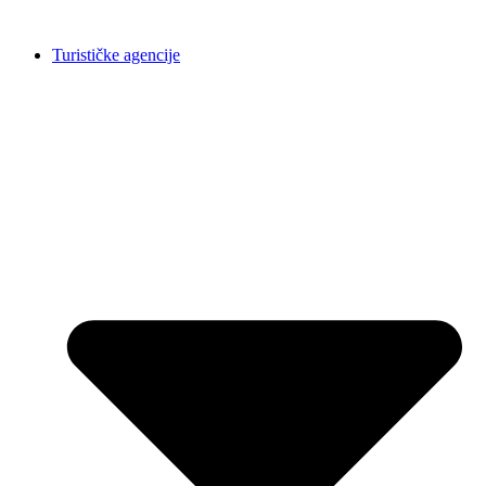
Skočite
na
Turističke agencije
sadržaj