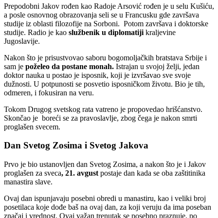
Prepodobni Jakov rođen kao Radoje Arsović rođen je u selu Kušiću,
a posle osnovnog obrazovanja seli se u Francusku gde završava
studije iz oblasti filozofije na Sorboni. Potom završava i doktorske
studije. Radio je kao
službenik u diplomatiji
kraljevine
Jugoslavije.
Nakon što je prisustvovao saboru bogomoljačkih bratstava Srbije i
sam je
poželeo da postane monah.
Istrajan u svojoj želji, jedan
doktor nauka u postao je isposnik, koji je izvršavao sve svoje
dužnosti. U potpunosti se posvetio isposničkom životu. Bio je tih,
odmeren, i fokusiran na veru.
Tokom Drugog svetskog rata vatreno je propovedao hrišćanstvo.
Skončao je boreći se za pravoslavlje, zbog čega je nakon smrti
proglašen svecem.
Dan Svetog Zosima i Svetog Jakova
Prvo je bio ustanovljen dan Svetog Zosima, a nakon što je i Jakov
proglašen za sveca
, 21. avgust
postaje dan kada se oba zaštitinika
manastira slave.
Ovaj dan ispunjavaju posebni obredi u manastiru, kao i veliki broj
posetilaca koje dođe baš na ovaj dan, za koji veruju da ima poseban
značaj i vrednost. Ovaj važan trenutak se posebno praznuje, po