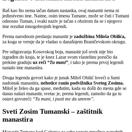
Baš kao što nema tačan datum nastanka, ovaj manastir nema ni
jedinstveno ime. Naime, osim imena Tumane, može se čuti i Tumani
odnosno Tuman, i svaki naziv je tačan s obzirom da se i njegovo
ime rezultat mnogobrojnih legendi.
Prema narodnom predanju manastir je
zadužbina Miloša Obilića,
za koga se veruje da je vladao u današnjem Braničevskom okrugu.
Pre odigravanja Kosovskog boja, manastir još uvek nije bio
izgrađen do kraja, te je knez Lazar svom vlastelinu poručio da
prekine gradnju
uz reči
“Tu mani”
,
i tako je prema prvoj legendi
nastalo ime manastira.
Druga legenda govori kako je junak Miloš Obilić loveći u šumi
nadomak manastira,
nehotice ranio podvižnika Svetog Zosima.
Miloš je želeo da ga spase, međutim, kada su došli do mesta gde se
danas nalazi manastir, svetac je, prema legendi, zamolio da ga tu
ostavi govoreći: “
Tu mani, i pusti me da umrem”.
Sveti Zosim Tumanski – zaštitnik
manastira
Manastir Tumane kod Golupca za sebe vezuje mnoštvo narodnih