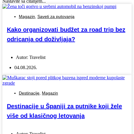
Nastavite sa čitanjem...
Magazin
,
Saveti za putovanja
Kako organizovati budžet za road trip bez
odricanja od doživljaja?
Autor:
Travelist
04.08.2026.
Destinacije
,
Magazin
Destinacije u Španiji za putnike koji žele
više od klasičnog letovanja
Autor:
Travelist