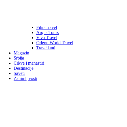
Filip Travel
Argus Tours
Viva Travel
Odeon World Travel
Travelland
Magazin
Srbija
Crkve i manastiri
Destinacije
Saveti
Zanimljivosti