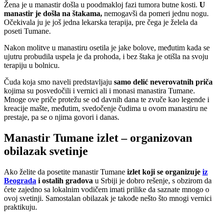
Žena je u manastir došla u poodmakloj fazi tumora butne kosti.
U
manastir je došla na štakama,
nemogavši da pomeri jednu nogu.
Očekivala ju je još jedna lekarska terapija, pre čega je želela da
poseti Tumane.
Nakon molitve u manastiru osetila je jake bolove, međutim kada se
ujutru probudila uspela je da prohoda, i bez štaka je otišla na svoju
terapiju u bolnicu.
Čuda koja smo naveli predstavljaju
samo delić neverovatnih priča
kojima su posvedočili i vernici ali i monasi manastira Tumane.
Mnoge ove priče protežu se od davnih dana te zvuče kao legende i
kreacije mašte, međutim, svedočenje čudima u ovom manastiru ne
prestaje, pa se o njima govori i danas.
Manastir Tumane izlet – organizovan
obilazak svetinje
Ako želite da posetite manastir Tumane
izlet koji se organizuje
iz
Beograda
i ostalih gradova
u Srbiji je dobro rešenje, s obzirom da
ćete zajedno sa lokalnim vodičem imati prilike da saznate mnogo o
ovoj svetinji. Samostalan obilazak je takođe nešto što mnogi vernici
praktikuju.