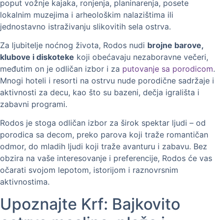
poput vožnje kajaka, ronjenja, planinarenja, posete
lokalnim muzejima i arheološkim nalazištima ili
jednostavno istraživanju slikovitih sela ostrva.
Za ljubitelje noćnog života, Rodos nudi
brojne barove,
klubove i diskoteke
koji obećavaju nezaboravne večeri,
međutim on je odličan izbor i za
putovanje sa porodicom
.
Mnogi hoteli i resorti na ostrvu nude porodične sadržaje i
aktivnosti za decu, kao što su bazeni, dečja igrališta i
zabavni programi.
Rodos je stoga odličan izbor za širok spektar ljudi – od
porodica sa decom, preko parova koji traže romantičan
odmor, do mladih ljudi koji traže avanturu i zabavu. Bez
obzira na vaše interesovanje i preferencije, Rodos će vas
očarati svojom lepotom, istorijom i raznovrsnim
aktivnostima.
Upoznajte Krf: Bajkovito