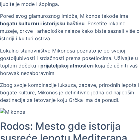
ljubitelje mode i šopinga.
Pored svog glamuroznog imidža, Mikonos takođe ima
bogatu kulturnu i istorijsku baštinu
. Posetite lokalne
muzeje, crkve i arheološke nalaze kako biste saznali više o
istoriji i kulturi ostrva.
Lokalno stanovništvo Mikonosa poznato je po svojoj
gostoljubivosti i srdačnosti prema posetiocima. Uživajte u
toplom dočeku i
prijateljskoj atmosferi
koja će učiniti vaš
boravak nezaboravnim.
Zbog svoje kombinacije luksuza, zabave, prirodnih lepota i
bogate kulture, Mikonos je definitivno jedna od najlepših
destinacija za letovanje koju Grčka ima da ponudi.
Rodos: Mesto gde istorija
susreće lepotu Mediterana