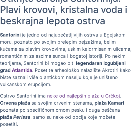
Plavi krovovi, kristalna voda i
beskrajna lepota ostrva
Santorini
je jedno od najupečatljivijih ostrva u Egejskom
moru, poznato po svojim prelepim pejzažima, belim
kućama sa plavim krovovima, uskim kaldrmisanim ulicama,
romantičnim zalascima sunca i bogatoj istoriji. Po nekim
teorijama, Santorini bi mogao biti
legendaran izgubljeni
grad
Atlantida
. Posetite arheološko nalazište Akrotiri kako
biste saznali više o antičkom naselju koje je uništeno
vulkanskom erupcijom.
Ostrvo Santorini ima
neke od najlepših plaža u Grčkoj
.
Crvena plaža
sa svojim crvenim stenama,
plaža Kamari
poznata po specifičnom crnom pesku i duga peščana
plaža
Perissa
, samo su neke od opcija koje možete
posetiti.