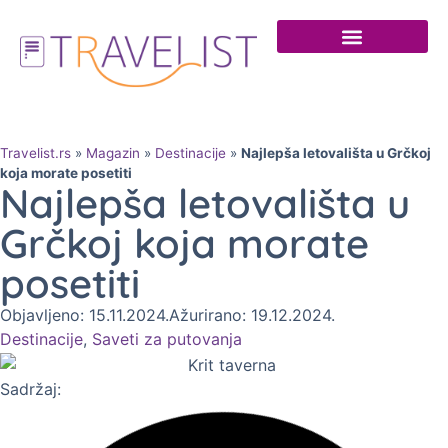
Travelist.rs
»
Magazin
»
Destinacije
»
Najlepša letovališta u Grčkoj
koja morate posetiti
Najlepša letovališta u
Grčkoj koja morate
posetiti
Objavljeno: 15.11.2024.
Ažurirano: 19.12.2024.
Destinacije
,
Saveti za putovanja
Sadržaj: