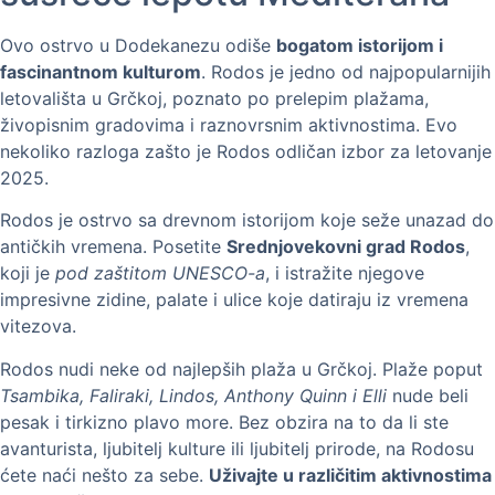
Ovo ostrvo u Dodekanezu odiše
bogatom istorijom i
fascinantnom kulturom
. Rodos je jedno od najpopularnijih
letovališta u Grčkoj, poznato po prelepim plažama,
živopisnim gradovima i raznovrsnim aktivnostima. Evo
nekoliko razloga zašto je Rodos odličan izbor za letovanje
2025.
Rodos je ostrvo sa drevnom istorijom koje seže unazad do
antičkih vremena. Posetite
Srednjovekovni grad Rodos
,
koji je
pod zaštitom UNESCO-a
, i istražite njegove
impresivne zidine, palate i ulice koje datiraju iz vremena
vitezova.
Rodos nudi neke od najlepših plaža u Grčkoj. Plaže poput
Tsambika, Faliraki, Lindos, Anthony Quinn i Elli
nude beli
pesak i tirkizno plavo more. Bez obzira na to da li ste
avanturista, ljubitelj kulture ili ljubitelj prirode, na Rodosu
ćete naći nešto za sebe.
Uživajte u različitim aktivnostima