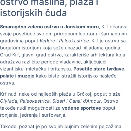
ostrvo maslina, plaža i
istorijskih čuda
Smaragdno zeleno ostrvo u Jonskom moru
, Krf očarava
svoje posetioce svojom prirodnom lepotom i šarmantnim
gradovima poput
Kerkire i Paleokastrice
. Krf je ostrvo sa
bogatom istorijom koja seže unazad hiljadama godina.
Grad Krf, glavni grad ostrva, karakteriše arhitektura koja
odražava različite periode vladavine, uključujući
vizantijsku, mletačku i britansku.
Posetite stare tvrđave,
palate i muzeje
kako biste istražili istorijsko nasleđe
ostrva.
Krf nudi neke od najlepših plaža u Grčkoj, poput plaže
Glyfada, Paleokastrica, Sidari i Canal d’Amour
. Ostrvo
takođe nudi mogućnosti za
vodene sportove
poput
ronjenja, jedrenja i surfovanja.
Takođe, poznat je po svojim bujnim zelenim pejzažima,