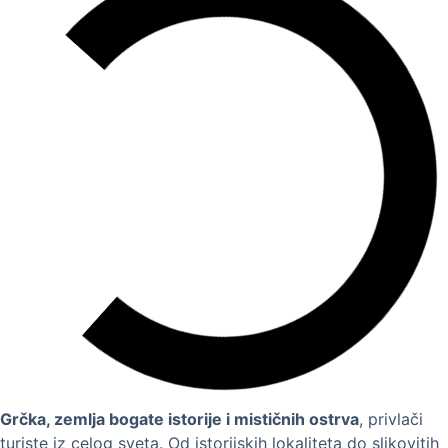
Grčka, zemlja bogate istorije i mističnih ostrva
, privlači
turiste iz celog sveta. Od istorijskih lokaliteta do slikovitih