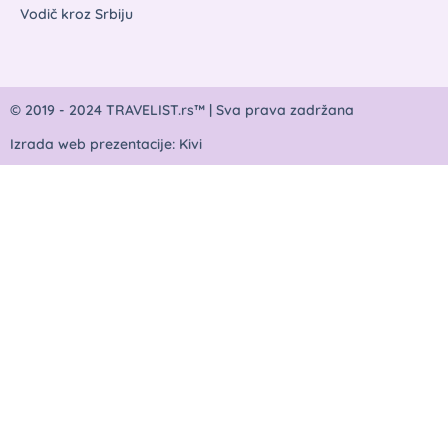
Vodič kroz Srbiju
© 2019 - 2024 TRAVELIST.rs™ | Sva prava zadržana
Izrada web prezentacije: Kivi