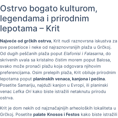
Ostrvo bogato kulturom,
legendama i prirodnim
lepotama – Krit
Najveće od grčkih ostrva
, Krit nudi raznovrsna iskustva za
sve posetioce i neke od najraznovrsnijih plaža u Grčkoj.
Od dugih peščanih plaža poput
Elafonisi i Falasarna
, do
skrivenih uvala sa kristalno čistim morem poput Balosa,
svako može pronaći plažu koja odgovara njihovim
preferencijama. Osim prelepih plaža, Krit obiluje prirodnim
lepotama poput
planinskih venaca, kanjona i pećina
.
Posetite Samariju, najduži kanjon u Evropi, ili planinski
venac
Lefka Ori
kako biste istražili netaknutu prirodu
ostrva.
Krit je dom nekih od najznačajnijih arheoloških lokaliteta u
Grčkoj. Posetite
palate
Knosos i Festos
kako biste istražili