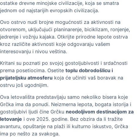
ostatke drevne minojske civilizacije, koja se smatra
jednom od najstarijih evropskih civilizacija.
Ovo ostrvo nudi brojne mogućnosti za aktivnosti na
otvorenom, uključujući planinarenje, biciklizam, ronjenje,
jedrenje i vožnju kajaka. Otkrijte prirodne lepote ostrva
kroz različite aktivnosti koje odgovaraju vašem
interesovanju i nivou veština.
Kritani su poznati po svojoj gostoljubivosti i srdačnosti
prema posetiocima. Osetite
toplu dobrodošlicu i
prijateljsku atmosferu
koja će učiniti vaš boravak na
ostrvu još ugodnijim.
Ova letovališta predstavljaju samo nekoliko bisera koje
Grčka ima da ponudi. Neizmerna lepota, bogata istorija i
gostoljubivi ljudi čine Grčku
neodoljivom destinacijom za
letovanje
i ove 2025. godine. Bez obzira da li tražite
avanturu, opuštanje na plaži ili kulturno iskustvo, Grčka
ima po nešto za svakoga.