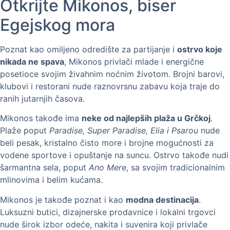
Otkrijte Mikonos, biser
Egejskog mora
Poznat kao omiljeno odredište za partijanje i
ostrvo koje
nikada ne spava
, Mikonos privlači mlade i energične
posetioce svojim živahnim noćnim životom. Brojni barovi,
klubovi i restorani nude raznovrsnu zabavu koja traje do
ranih jutarnjih časova.
Mikonos takođe ima
neke od najlepših plaža u Grčkoj
.
Plaže poput
Paradise, Super Paradise, Elia i Psarou
nude
beli pesak, kristalno čisto more i brojne mogućnosti za
vodene sportove i opuštanje na suncu. Ostrvo takođe nudi
šarmantna sela, poput
Ano Mere
, sa svojim tradicionalnim
mlinovima i belim kućama.
Mikonos je takođe poznat i kao
modna destinacija
.
Luksuzni butici, dizajnerske prodavnice i lokalni trgovci
nude širok izbor odeće, nakita i suvenira koji privlače