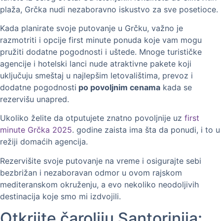
plaža, Grčka nudi nezaboravno iskustvo za sve posetioce.
Kada planirate svoje putovanje u Grčku, važno je
razmotriti i opcije first minute ponuda koje vam mogu
pružiti dodatne pogodnosti i uštede. Mnoge turističke
agencije i hotelski lanci nude atraktivne pakete koji
uključuju smeštaj u najlepšim letovalištima, prevoz i
dodatne pogodnosti
po povoljnim cenama
kada se
rezervišu unapred.
Ukoliko želite da otputujete znatno povoljnije uz
first
minute Grčka 2025
. godine zaista ima šta da ponudi, i to u
režiji domaćih agencija.
Rezervišite svoje putovanje na vreme i osigurajte sebi
bezbrižan i nezaboravan odmor u ovom rajskom
mediteranskom okruženju, a evo nekoliko neodoljivih
destinacija koje smo mi izdvojili.
Otkrijte čaroliju Santorinija: