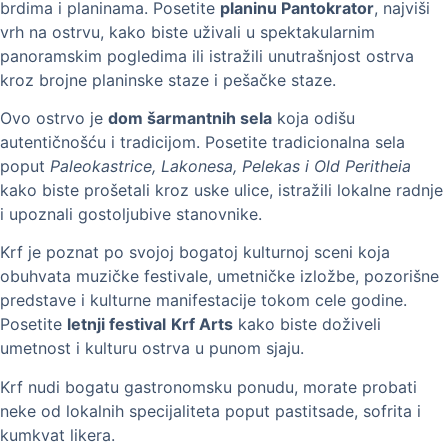
brdima i planinama. Posetite
planinu Pantokrator
, najviši
vrh na ostrvu, kako biste uživali u spektakularnim
panoramskim pogledima ili istražili unutrašnjost ostrva
kroz brojne planinske staze i pešačke staze.
Ovo ostrvo je
dom šarmantnih sela
koja odišu
autentičnošću i tradicijom. Posetite tradicionalna sela
poput
Paleokastrice, Lakonesa, Pelekas i Old Peritheia
kako biste prošetali kroz uske ulice, istražili lokalne radnje
i upoznali gostoljubive stanovnike.
Krf je poznat po svojoj bogatoj kulturnoj sceni koja
obuhvata muzičke festivale, umetničke izložbe, pozorišne
predstave i kulturne manifestacije tokom cele godine.
Posetite
letnji festival
Krf Arts
kako biste doživeli
umetnost i kulturu ostrva u punom sjaju.
Krf nudi bogatu gastronomsku ponudu, morate probati
neke od lokalnih specijaliteta poput pastitsade, sofrita i
kumkvat likera.