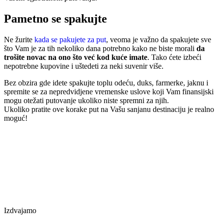
Pametno se spakujte
Ne žurite
kada se pakujete za put
, veoma je važno da spakujete sve
što Vam je za tih nekoliko dana potrebno kako ne biste morali
da
trošite
novac na ono što već kod kuće imate
. Tako ćete izbeći
nepotrebne kupovine i uštedeti za neki suvenir više.
Bez obzira gde idete spakujte toplu odeću, duks, farmerke, jaknu i
spremite se za nepredvidjene vremenske uslove koji Vam finansijski
mogu otežati putovanje ukoliko niste spremni za njih.
Ukoliko pratite ove korake put na Vašu sanjanu destinaciju je realno
moguć!
Izdvajamo