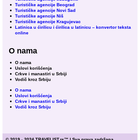
Turističke agencije Beograd
Turističke agencije Novi Sad
Turističke agencije Niš
Turističke agencije Kragujevac
Latinica u ćirilicu i ćirilica u latinicu – konvertor teksta
online
O nama
O nama
Uslovi korišćenja
Crkve i manastiri u Srbiji
Vodič kroz Srbiju
O nama
Uslovi korišćenja
Crkve i manastiri u Srbiji
Vodič kroz Srbiju
© 2019 - 2024 TRAVELIST.rs™ | Sva prava zadržana