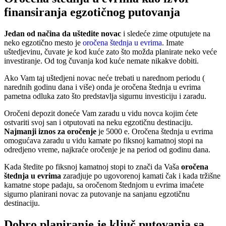
finansiranja egzotičnog putovanja
Jedan od načina da uštedite novac
i sledeće zime otputujete na
neko egzotično mesto je
oročena štednja u evrima
. Imate
uštedjevinu, čuvate je kod kuće zato što možda planirate neko veće
investiranje. Od tog čuvanja kod kuće nemate nikakve dobiti.
Ako Vam taj uštedjeni novac neće trebati u narednom periodu (
narednih godinu dana i više) onda je oročena štednja u evrima
pametna odluka zato što predstavlja sigurnu investiciju i zaradu.
Oročeni depozit doneće Vam zaradu u vidu novca kojim ćete
ostvariti svoj san i otputovati na neku egzotičnu destinaciju.
Najmanji iznos za oročenje
je 5000 e. Oročena štednja u evrima
omogućava zaradu u vidu kamate po fiksnoj kamatnoj stopi na
odredjeno vreme, najkraće oročenje je na period od godinu dana.
Kada štedite po fiksnoj kamatnoj stopi to znači da Vaša
oročena
štednja u evrima
zaradjuje po ugovorenoj kamati čak i kada tržišne
kamatne stope padaju, sa oročenom štednjom u evrima imaćete
sigurno planirani novac za putovanje na sanjanu egzotičnu
destinaciju.
Dobro planiranje je ključ putovanja sa