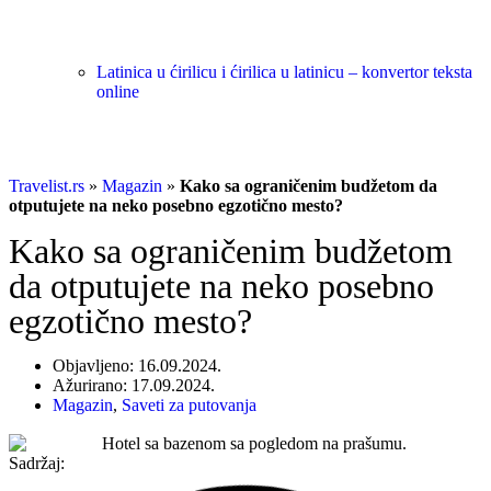
Latinica u ćirilicu i ćirilica u latinicu – konvertor teksta
online
Travelist.rs
»
Magazin
»
Kako sa ograničenim budžetom da
otputujete na neko posebno egzotično mesto?
Kako sa ograničenim budžetom
da otputujete na neko posebno
egzotično mesto?
Objavljeno: 16.09.2024.
Ažurirano: 17.09.2024.
Magazin
,
Saveti za putovanja
Sadržaj: