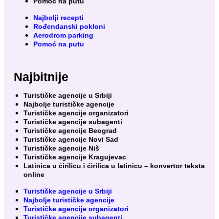
Pomoć na putu
Najbolji recepti
Rođendanski pokloni
Aerodrom parking
Pomoć na putu
Najbitnije
Turističke agencije u Srbiji
Najbolje turističke agencije
Turističke agencije organizatori
Turističke agencije subagenti
Turističke agencije Beograd
Turističke agencije Novi Sad
Turističke agencije Niš
Turističke agencije Kragujevac
Latinica u ćirilicu i ćirilica u latinicu – konvertor teksta
online
Turističke agencije u Srbiji
Najbolje turističke agencije
Turističke agencije organizatori
Turističke agencije subagenti