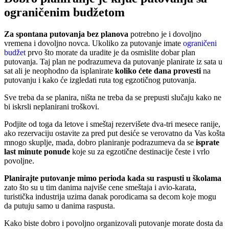
ograničenim budžetom
Za spontana putovanja bez planova
potrebno je i dovoljno
vremena i dovoljno novca. Ukoliko za putovanje imate
ograničeni
budžet
prvo što morate da uradite je da osmislite dobar plan
putovanja. Taj plan ne podrazumeva da putovanje planirate iz sata u
sat ali je neophodno da isplanirate
koliko ćete dana provesti
na
putovanju i kako će izgledati ruta tog egzotičnog putovanja.
Sve treba da se planira, ništa ne treba da se prepusti slučaju kako ne
bi iskrsli neplanirani troškovi.
Podjite od toga da letove i smeštaj rezervišete dva-tri mesece ranije,
ako rezervaciju ostavite za pred put desiće se verovatno da Vas košta
mnogo skuplje, mada, dobro planiranje podrazumeva da se
isprate
last minute ponude
koje su za egzotične destinacije česte i vrlo
povoljne.
Planirajte putovanje mimo perioda kada su raspusti u školama
zato što su u tim danima najviše cene smeštaja i avio-karata,
turistička industrija uzima danak porodicama sa decom koje mogu
da putuju samo u danima raspusta.
Kako biste dobro i povoljno organizovali putovanje morate dosta da