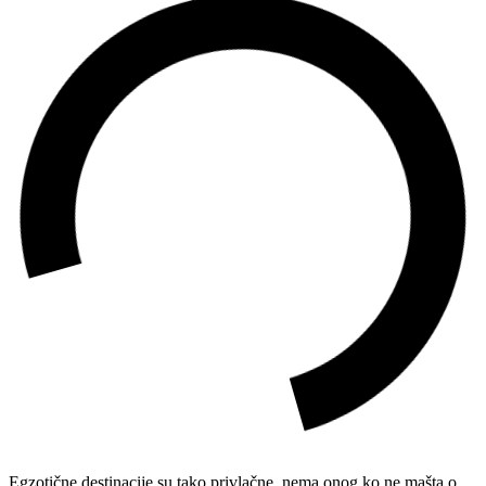
Egzotične destinacije su tako privlačne, nema onog ko ne mašta o