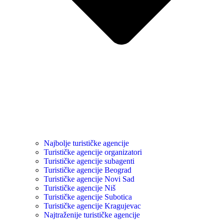
Najbolje turističke agencije
Turističke agencije organizatori
Turističke agencije subagenti
Turističke agencije Beograd
Turističke agencije Novi Sad
Turističke agencije Niš
Turističke agencije Subotica
Turističke agencije Kragujevac
Najtraženije turističke agencije