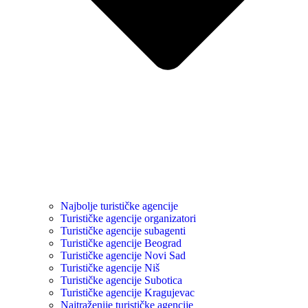
Najbolje turističke agencije
Turističke agencije organizatori
Turističke agencije subagenti
Turističke agencije Beograd
Turističke agencije Novi Sad
Turističke agencije Niš
Turističke agencije Subotica
Turističke agencije Kragujevac
Najtraženije turističke agencije