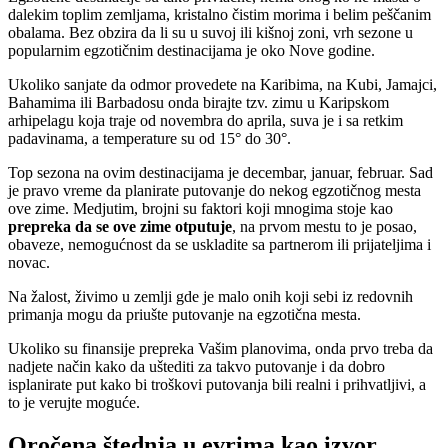
dalekim toplim zemljama, kristalno čistim morima i belim peščanim
obalama. Bez obzira da li su u suvoj ili kišnoj zoni, vrh sezone u
popularnim egzotičnim destinacijama je oko Nove godine.
Ukoliko sanjate da odmor provedete na Karibima, na Kubi, Jamajci,
Bahamima ili Barbadosu onda birajte tzv. zimu u Karipskom
arhipelagu koja traje od novembra do aprila, suva je i sa retkim
padavinama, a temperature su od 15° do 30°.
Top sezona na ovim destinacijama je decembar, januar, februar. Sad
je pravo vreme da planirate putovanje do nekog egzotičnog mesta
ove zime. Medjutim, brojni su faktori koji mnogima stoje kao
prepreka da se ove zime otputuje
, na prvom mestu to je posao,
obaveze, nemogućnost da se uskladite sa partnerom ili prijateljima i
novac.
Na žalost, živimo u zemlji gde je malo onih koji sebi iz redovnih
primanja mogu da priušte putovanje na egzotična mesta.
Ukoliko su finansije prepreka Vašim planovima, onda prvo treba da
nadjete način kako da uštediti za takvo putovanje i da dobro
isplanirate put kako bi troškovi putovanja bili realni i prihvatljivi, a
to je verujte moguće.
Oročena štednja u evrima kao izvor