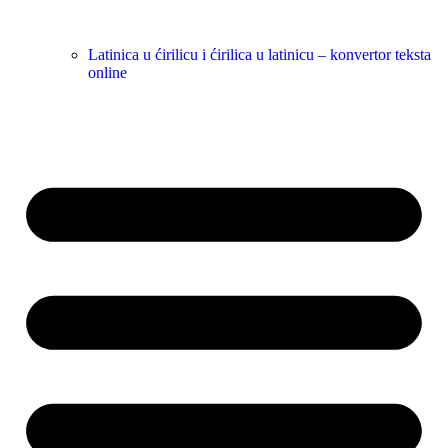
Latinica u ćirilicu i ćirilica u latinicu – konvertor teksta
online