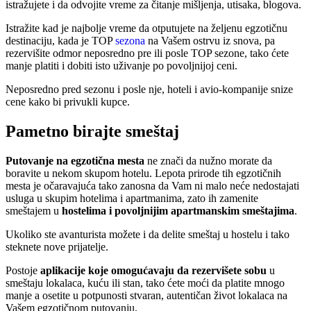
istražujete i da odvojite vreme za čitanje mišljenja, utisaka, blogova.
Istražite kad je najbolje vreme da otputujete na željenu egzotičnu
destinaciju, kada je TOP
sezona
na Vašem ostrvu iz snova, pa
rezervišite odmor neposredno pre ili posle TOP sezone, tako ćete
manje platiti i dobiti isto uživanje po povoljnijoj ceni.
Neposredno pred sezonu i posle nje, hoteli i avio-kompanije snize
cene kako bi privukli kupce.
Pametno birajte smeštaj
Putovanje na egzotična mesta
ne znači da nužno morate da
boravite u nekom skupom hotelu. Lepota prirode tih egzotičnih
mesta je očaravajuća tako zanosna da Vam ni malo neće nedostajati
usluga u skupim hotelima i apartmanima, zato ih zamenite
smeštajem u
hostelima i povoljnijim apartmanskim smeštajima
.
Ukoliko ste avanturista možete i da delite smeštaj u hostelu i tako
steknete nove prijatelje.
Postoje
aplikacije koje omogućavaju da rezervišete sobu
u
smeštaju lokalaca, kuću ili stan, tako ćete moći da platite mnogo
manje a osetite u potpunosti stvaran, autentičan život lokalaca na
Vašem egzotičnom putovanju.