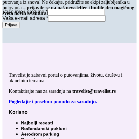
putovanja iz snova! Ne čekajte, pridružite se ekipi zaljubljenika u
putovanja –
prijavite se na naš newsletter i budite deo magičnog
Vaše ime i prezime
*
sveta novih avantura
!
Vaša e-mail adresa
*
Prijava
Travelist je zabavni portal o putovanjima, životu, društvu i
aktuelnim temama.
Kontaktirajte nas za saradnju na
travelist@travelist.rs
Pogledajte i posebnu ponudu za saradnju.
Korisno
Najbolji recepti
Rođendanski pokloni
Aerodrom parking