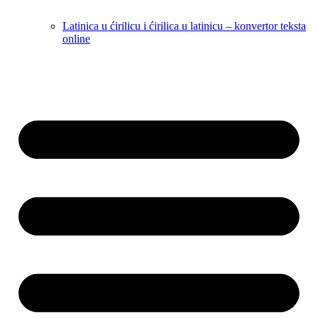
Latinica u ćirilicu i ćirilica u latinicu – konvertor teksta
online