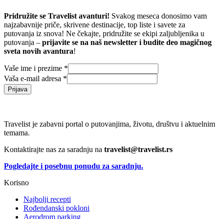
Pridružite se Travelist avanturi!
Svakog meseca donosimo vam
najzabavnije priče, skrivene destinacije, top liste i savete za
putovanja iz snova! Ne čekajte, pridružite se ekipi zaljubljenika u
putovanja –
prijavite se na naš newsletter i budite deo magičnog
sveta novih avantura
!
Vaše ime i prezime
*
Vaša e-mail adresa
*
Prijava
Travelist je zabavni portal o putovanjima, životu, društvu i aktuelnim
temama.
Kontaktirajte nas za saradnju na
travelist@travelist.rs
Pogledajte i posebnu ponudu za saradnju.
Korisno
Najbolji recepti
Rođendanski pokloni
Aerodrom parking