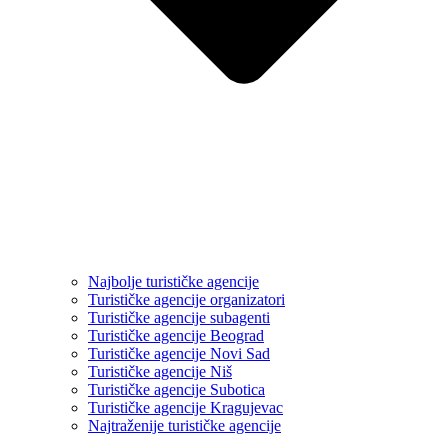
Najbolje turističke agencije
Turističke agencije organizatori
Turističke agencije subagenti
Turističke agencije Beograd
Turističke agencije Novi Sad
Turističke agencije Niš
Turističke agencije Subotica
Turističke agencije Kragujevac
Najtraženije turističke agencije