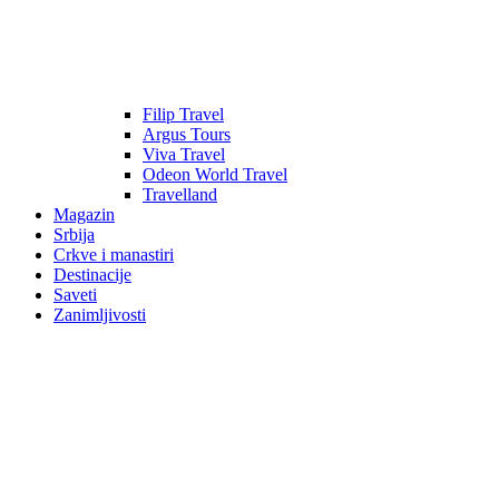
Filip Travel
Argus Tours
Viva Travel
Odeon World Travel
Travelland
Magazin
Srbija
Crkve i manastiri
Destinacije
Saveti
Zanimljivosti