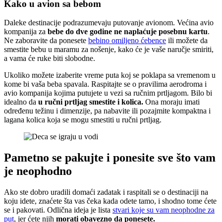
Kako u avion sa bebom
Daleke destinacije podrazumevaju putovanje avionom. Većina avio
kompanija za
bebe do dve godine ne naplaćuje posebnu kartu
.
Ne zaboravite da ponesete
bebino omiljeno ćebence
ili možete da
smestite bebu u maramu za nošenje, kako će je vaše naručje smiriti,
a vama će ruke biti slobodne.
Ukoliko možete izaberite vreme puta koj se poklapa sa vremenom u
kome bi vaša beba spavala. Raspitajte se o pravilima aerodroma i
avio kompanija kojima putujete u vezi sa ručnim prtljagom. Bilo bi
idealno da
u ručni prtljag smestite i kolica.
Ona moraju imati
određenu težinu i dimenzije, pa nabavite ili pozajmite kompaktna i
lagana kolica koja se mogu smestiti u ručni prtljag.
Pametno se pakujte i ponesite sve što vam
je neophodno
Ako ste dobro uradili domaći zadatak i raspitali se o destinaciji na
koju idete, znaćete šta vas čeka kada odete tamo, i shodno tome ćete
se i pakovati. Odlična ideja je lista
stvari koje su vam neophodne za
put
, jer ćete njih
morati obavezno da ponesete.