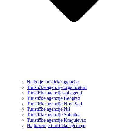
Najbolje turističke agencije
Turističke agencije organizatori
Turističke agencije subagenti
Turističke agencije Beograd
Turističke agencije Novi Sad
Turističke agencije Niš
Turističke agencije Subotica
Turističke agencije Kragujevac
Najtraženije turističke agencije