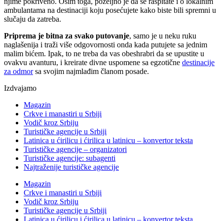
njime pokriveno. Osim toga, poželjno je da se raspitate i o lokalnim
ambulantama na destinaciji koju posećujete kako biste bili spremni u
slučaju da zatreba.
Priprema je bitna za svako putovanje
, samo je u neku ruku
naglašenija i traži više odgovornosti onda kada putujete sa jednim
malim bićem. Ipak, to ne treba da vas obeshrabri da se upustite u
ovakvu avanturu, i kreirate divne uspomene sa egzotične
destinacije
za odmor
sa svojim najmlađim članom posade.
Izdvajamo
Magazin
Crkve i manastiri u Srbiji
Vodič kroz Srbiju
Turističke agencije u Srbiji
Latinica u ćirilicu i ćirilica u latinicu – konvertor teksta
Turističke agencije – organizatori
Turističke agencije: subagenti
Najtraženije turističke agencije
Magazin
Crkve i manastiri u Srbiji
Vodič kroz Srbiju
Turističke agencije u Srbiji
Latinica u ćirilicu i ćirilica u latinicu – konvertor teksta