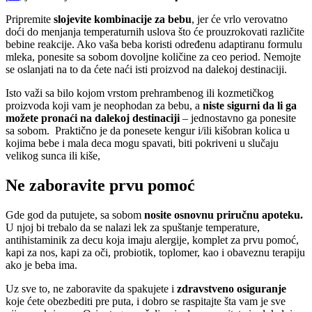
Pripremite
slojevite kombinacije za bebu
, jer će vrlo verovatno
doći do menjanja temperaturnih uslova što će prouzrokovati različite
bebine reakcije. Ako vaša beba koristi određenu adaptiranu formulu
mleka, ponesite sa sobom dovoljne količine za ceo period. Nemojte
se oslanjati na to da ćete naći isti proizvod na dalekoj destinaciji.
Isto važi sa bilo kojom vrstom prehrambenog ili kozmetičkog
proizvoda koji vam je neophodan za bebu, a
niste sigurni da li ga
možete pronaći na dalekoj destinaciji
– jednostavno ga ponesite
sa sobom. Praktično je da ponesete kengur i/ili kišobran kolica u
kojima bebe i mala deca mogu spavati, biti pokriveni u slučaju
velikog sunca ili kiše,
Ne zaboravite prvu pomoć
Gde god da putujete, sa sobom
nosite osnovnu priručnu apoteku.
U njoj bi trebalo da se nalazi lek za spuštanje temperature,
antihistaminik za decu koja imaju alergije, komplet za prvu pomoć,
kapi za nos, kapi za oči, probiotik, toplomer, kao i obaveznu terapiju
ako je beba ima.
Uz sve to, ne zaboravite da spakujete i
zdravstveno osiguranje
koje ćete obezbediti pre puta, i dobro se raspitajte šta vam je sve