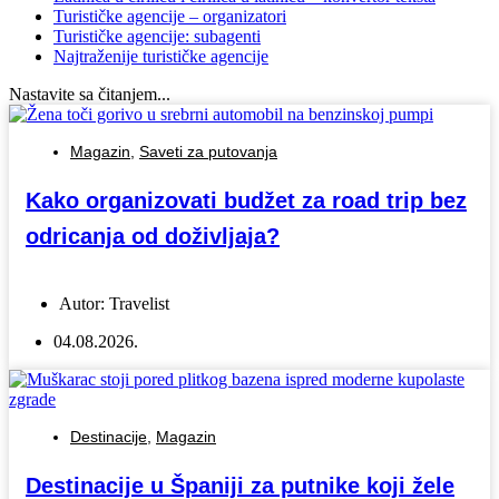
Turističke agencije – organizatori
Turističke agencije: subagenti
Najtraženije turističke agencije
Nastavite sa čitanjem...
Magazin
,
Saveti za putovanja
Kako organizovati budžet za road trip bez
odricanja od doživljaja?
Autor:
Travelist
04.08.2026.
Destinacije
,
Magazin
Destinacije u Španiji za putnike koji žele