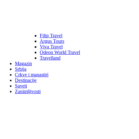
Filip Travel
Argus Tours
Viva Travel
Odeon World Travel
Travelland
Magazin
Srbija
Crkve i manastiri
Destinacije
Saveti
Zanimljivosti