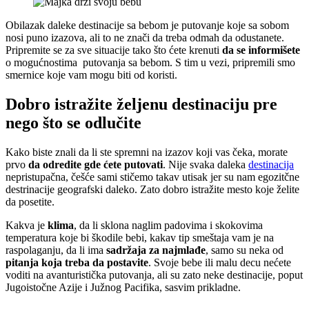
Obilazak daleke destinacije sa bebom je putovanje koje sa sobom
nosi puno izazova, ali to ne znači da treba odmah da odustanete.
Pripremite se za sve situacije tako što ćete krenuti
da se informišete
o mogućnostima putovanja sa bebom. S tim u vezi, pripremili smo
smernice koje vam mogu biti od koristi.
Dobro istražite željenu destinaciju pre
nego što se odlučite
Kako biste znali da li ste spremni na izazov koji vas čeka, morate
prvo
da odredite gde ćete putovati
. Nije svaka daleka
destinacija
nepristupačna, češće sami stičemo takav utisak jer su nam egozitčne
destrinacije geografski daleko. Zato dobro istražite mesto koje želite
da posetite.
Kakva je
klima
, da li sklona naglim padovima i skokovima
temperatura koje bi škodile bebi, kakav tip smeštaja vam je na
raspolaganju, da li ima
sadržaja za najmlađe
, samo su neka od
pitanja koja treba da postavite
. Svoje bebe ili malu decu nećete
voditi na avanturistička putovanja, ali su zato neke destinacije, poput
Jugoistočne Azije i Južnog Pacifika, sasvim prikladne.