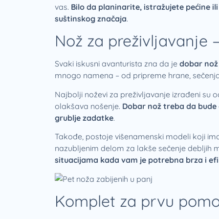
vas.
Bilo da planinarite, istražujete pećine 
suštinskog značaja
.
Nož za preživljavanje 
Svaki iskusni avanturista zna da je
dobar nož
mnogo namena – od pripreme hrane, sečenja už
Najbolji noževi za preživljavanje izrađeni su 
olakšava nošenje.
Dobar nož treba da bude d
grublje zadatke
.
Takođe, postoje višenamenski modeli koji ima
nazubljenim delom za lakše sečenje debljih m
situacijama kada vam je potrebna brza i ef
Komplet za prvu pomoć