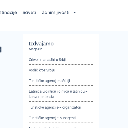
tinacije
Saveti
Zanimljivosti
Izdvajamo
a
Magazin
Crkve i manastiri u Srbiji
Vodič kroz Srbiju
Turističke agencije u Srbiji
Latinica u ćirilicu i ćirilica u latinicu –
konvertor teksta
Turističke agencije – organizatori
Turističke agencije: subagenti