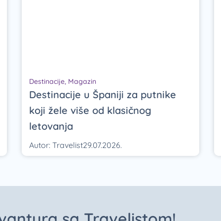
Destinacije
,
Magazin
Destinacije u Španiji za putnike
koji žele više od klasičnog
letovanja
Autor:
Travelist
29.07.2026.
 avantura sa Travelistom!