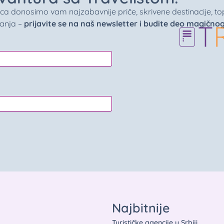
donosimo vam najzabavnije priče, skrivene destinacije, top 
vanja –
prijavite se na naš newsletter i budite deo magično
Najbitnije
Turističke agencije u Srbiji