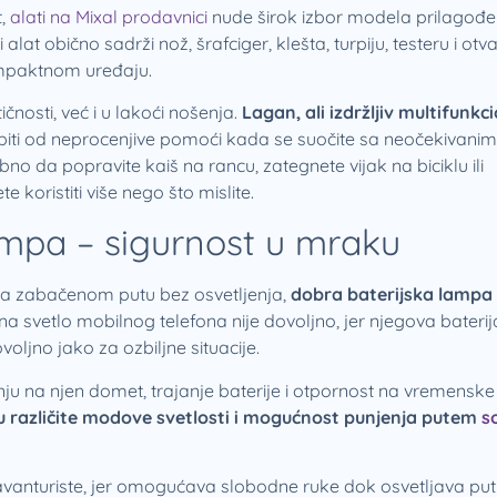
t,
alati na Mixal prodavnici
nude širok izbor modela prilagođe
lat obično sadrži nož, šrafciger, klešta, turpiju, testeru i otv
ompaktnom uređaju.
čnosti, već i u lakoći nošenja.
Lagan, ali izdržljiv multifunkc
biti od neprocenjive pomoći kada se suočite sa neočekivanim
no da popravite kaiš na rancu, zategnete vijak na biciklu ili
te koristiti više nego što mislite.
ampa – sigurnost u mraku
 na zabačenom putu bez osvetljenja,
dobra baterijska lampa
na svetlo mobilnog telefona nije dovoljno, jer njegova baterij
voljno jako za ozbiljne situacije.
nju na njen domet, trajanje baterije i otpornost na vremenske
ju različite modove svetlosti i mogućnost punjenja putem
s
avanturiste, jer omogućava slobodne ruke dok osvetljava put