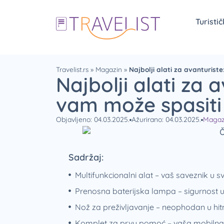
Turisti
Travelist.rs
»
Magazin
»
Najbolji alati za avanturis
Najbolji alati za
vam može spasiti
Objavljeno: 04.03.2025.
Ažurirano: 04.03.2025.
Magaz
Sadržaj:
Multifunkcionalni alat – vaš saveznik u sv
Prenosna baterijska lampa – sigurnost 
Nož za preživljavanje – neophodan u hit
Komplet za prvu pomoć – vaša mobilna