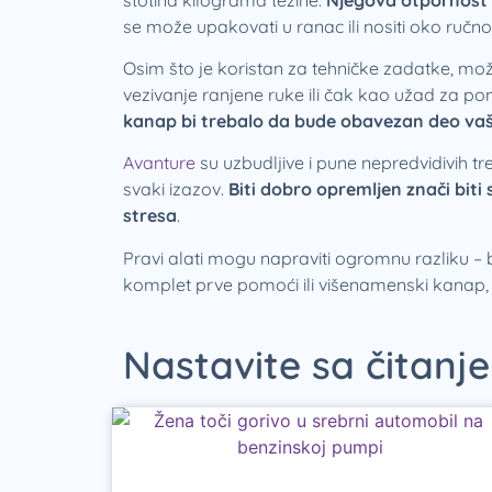
se može upakovati u ranac ili nositi oko ručn
Osim što je koristan za tehničke zadatke, može
vezivanje ranjene ruke ili čak kao užad za pom
kanap bi trebalo da bude obavezan deo va
Avanture
su uzbudljive i pune nepredvidivih 
svaki izazov.
Biti dobro opremljen znači biti
stresa
.
Pravi alati mogu napraviti ogromnu razliku – b
komplet prve pomoći ili višenamenski kanap, s
Nastavite sa čitanje