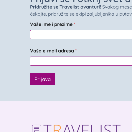
Pridružite se Travelist avanturi!
Svakog meseca 
čekajte, pridružite se ekipi zaljubljenika u puto
Vaše ime i prezime
*
Vaša e-mail adresa
*
Prijava