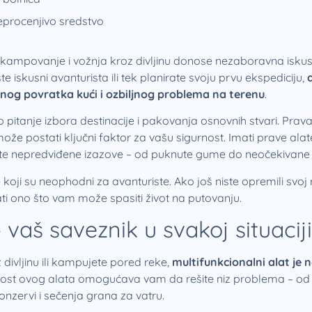
procenjivo sredstvo
 kampovanje i vožnja kroz divljinu donose nezaboravna iskust
ste iskusni avanturista ili tek planirate svoju prvu ekspediciju,
nog povratka kući i ozbiljnog problema na terenu
.
 pitanje izbora destinacije i pakovanja osnovnih stvari. Prav
 postati ključni faktor za vašu sigurnost. Imati prave alat
ite nepredviđene izazove – od puknute gume do neočekivane 
oji su neophodni za avanturiste. Ako još niste opremili svoj
ati ono što vam može spasiti život na putovanju.
 vaš saveznik u svakoj situaciji
z divljinu ili kampujete pored reke,
multifunkcionalni alat je 
nost ovog alata omogućava vam da rešite niz problema – od
nzervi i sečenja grana za vatru.