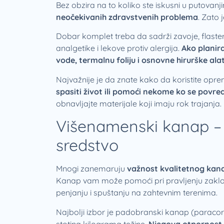
Bez obzira na to koliko ste iskusni u putovan
neočekivanih zdravstvenih problema
. Zato
Dobar komplet treba da sadrži zavoje, flaster
analgetike i lekove protiv alergija.
Ako planir
vode, termalnu foliju i osnovne hirurške alat
Najvažnije je da znate kako da koristite opr
spasiti život ili pomoći nekome ko se povr
obnavljajte materijale koji imaju rok trajanja.
Višenamenski kanap – 
sredstvo
Mnogi zanemaruju
važnost kvalitetnog kan
Kanap vam može pomoći pri pravljenju zaklon
penjanju i spuštanju na zahtevnim terenima.
Najbolji izbor je padobranski kanap (paracord),
stotina kilograma težine.
Njegova otpornost n