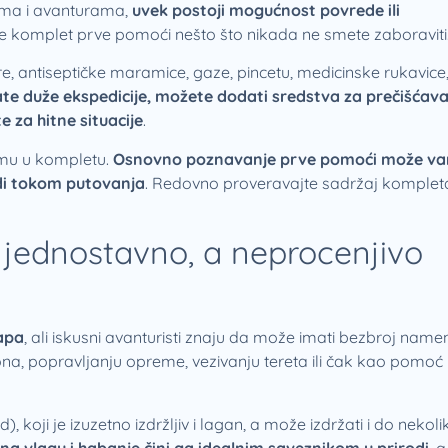
jima i avanturama,
uvek postoji mogućnost povrede ili
 je komplet prve pomoći nešto što nikada ne smete zaboraviti
e, antiseptičke maramice, gaze, pincetu, medicinske rukavice
ate duže ekspedicije, možete dodati sredstva za prečišćav
e za hitne situacije
.
emu u kompletu.
Osnovno poznavanje prve pomoći može v
edi tokom putovanja
. Redovno proveravajte sadržaj kompleta
jednostavno, a neprocenjivo
apa
, ali iskusni avanturisti znaju da može imati bezbroj name
a, popravljanju opreme, vezivanju tereta ili čak kao pomoć 
 koji je izuzetno izdržljiv i lagan, a može izdržati i do nekoli
a vlagu i habanje čini ga idealnim saveznikom u prirodi
, 