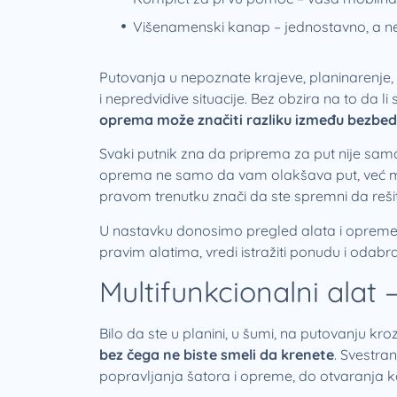
Višenamenski kanap – jednostavno, a ne
Putovanja u nepoznate krajeve, planinarenje,
i nepredvidive situacije. Bez obzira na to da li 
oprema može značiti razliku između bezbed
Svaki putnik zna da priprema za put nije samo
oprema ne samo da vam olakšava put, već može
pravom trenutku znači da ste spremni da reš
U nastavku donosimo pregled alata i opreme k
pravim alatima, vredi istražiti ponudu i odabr
Multifunkcionalni alat –
Bilo da ste u planini, u šumi, na putovanju kro
bez čega ne biste smeli da krenete
. Svestra
popravljanja šatora i opreme, do otvaranja ko