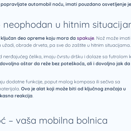
ili popravljate automobil noću, imati pouzdano osvetljenje j
– neophodan u hitnim situacij
 ključan deo opreme koju mora da
spakuje
. Nož može imati
adi, obrade drveta, pa sve do zaštite u hitnim situacijama.
od nerđajućeg čelika, imaju čvrstu dršku i dolaze sa futrolom 
ovoljno oštar da reže bez poteškoća, ali i dovoljno jak da 
ju dodatne funkcije, poput malog kompasa ili sečiva sa
aterijala.
Ovo je alat koji može biti od ključnog značaja u
ikasna reakcija
.
 – vaša mobilna bolnica