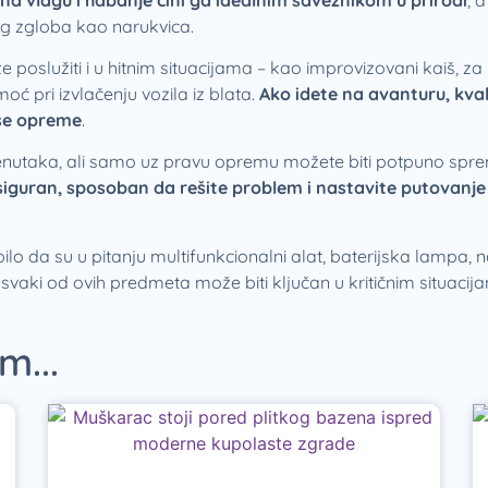
og zgloba kao narukvica.
 poslužiti i u hitnim situacijama – kao improvizovani kaiš, za
oć pri izvlačenju vozila iz blata.
Ako idete na avanturu, kva
še opreme
.
trenutaka, ali samo uz pravu opremu možete biti potpuno spr
 siguran, sposoban da rešite problem i nastavite putovanje
ilo da su u pitanju multifunkcionalni alat, baterijska lampa, n
vaki od ovih predmeta može biti ključan u kritičnim situacij
m...