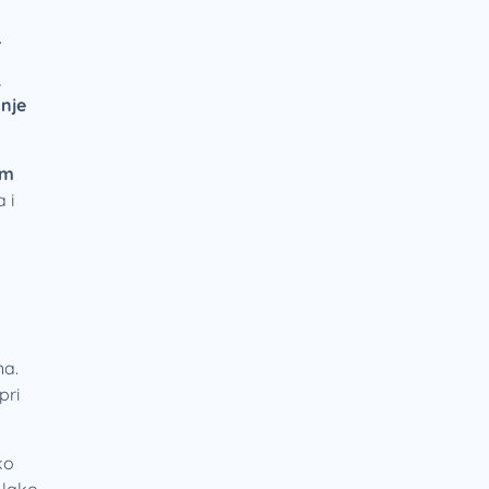
.
,
anje
am
 i
na.
pri
ko
a lako