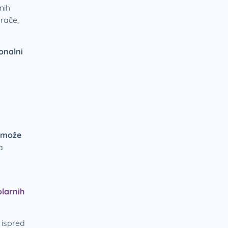
nih
arače,
ionalni
 može
a
olarnih
 ispred