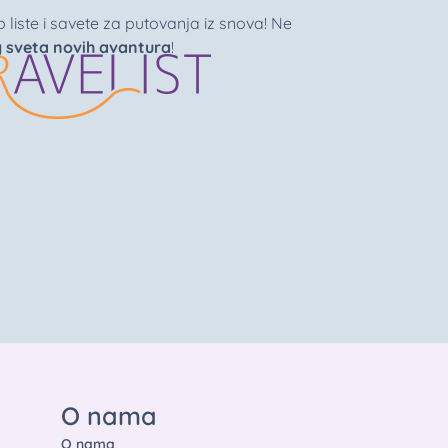
liste i savete za putovanja iz snova! Ne
g sveta novih avantura
!
O nama
O nama