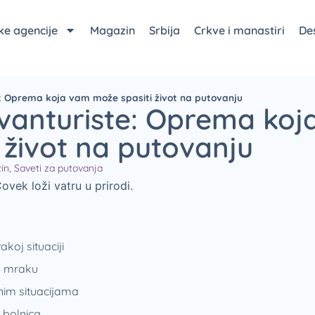
čke agencije
Magazin
Srbija
Crkve i manastiri
Des
te: Oprema koja vam može spasiti život na putovanju
 avanturiste: Oprema koj
 život na putovanju
in
,
Saveti za putovanja
akoj situaciji
u mraku
nim situacijama
 bolnica