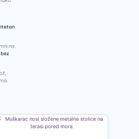
litetan
emni na
 bez
ož,
ama.