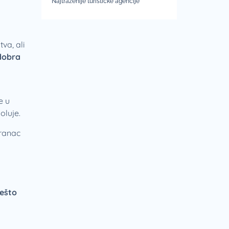
Najtraženije turističke agencije
va, ali
dobra
a
e u
oluje.
 ranac
nešto