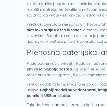
Ukoliko tražite pouzdan multifunkcionalni ala
različitim potrebama. Kvalitetan višenamenski a
što znači da imate više funkcija u jednom k
Prednost ovih alata nije samo u njihovoj prakti
alat lako staje u džep ili ranac
, a može vam 
izazovima. Bez obzira na to da li vam je potreb
napravite sklonište u prirodi, ovo je alat koji će
Prenosna baterijska l
Kada padne noć u prirodi ili kada se nađete
biti vaša najbolja zaštita
. Oslanjati se samo 
može brzo da se isprazni, a osvetljenje nije do
Prilikom odabira lampe, važno je obratiti paž
uslove.
Najbolji modeli su vodootporni, ima
panela
ili USB priključka
.
Takođe, čeona lampa je izuzetno korisna za 