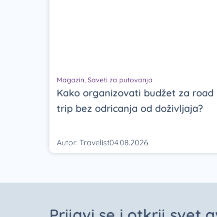
Magazin
,
Saveti za putovanja
Kako organizovati budžet za road
trip bez odricanja od doživljaja?
Autor:
Travelist
04.08.2026.
Prijavi se i otkrij svet