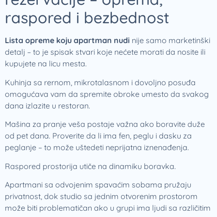
raspored i bezbednost
Lista opreme koju apartman nudi
nije samo marketinški
detalj – to je spisak stvari koje nećete morati da nosite ili
kupujete na licu mesta.
Kuhinja sa rernom, mikrotalasnom i dovoljno posuđa
omogućava vam da spremite obroke umesto da svakog
dana izlazite u restoran.
Mašina za pranje veša postaje važna ako boravite duže
od pet dana. Proverite da li ima fen, peglu i dasku za
peglanje – to može uštedeti neprijatna iznenađenja.
Raspored prostorija utiče na dinamiku boravka.
Apartmani sa odvojenim spavaćim sobama pružaju
privatnost, dok studio sa jednim otvorenim prostorom
može biti problematičan ako u grupi ima ljudi sa različitim