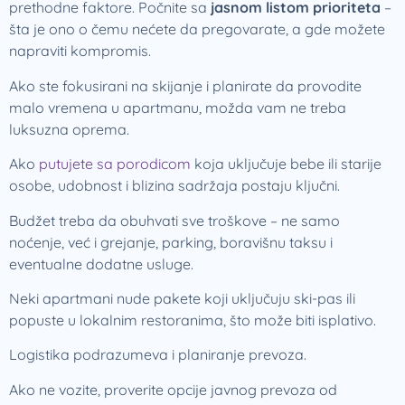
prethodne faktore. Počnite sa
jasnom listom prioriteta
–
šta je ono o čemu nećete da pregovarate, a gde možete
napraviti kompromis.
Ako ste fokusirani na skijanje i planirate da provodite
malo vremena u apartmanu, možda vam ne treba
luksuzna oprema.
Ako
putujete sa porodicom
koja uključuje bebe ili starije
osobe, udobnost i blizina sadržaja postaju ključni.
Budžet treba da obuhvati sve troškove – ne samo
noćenje, već i grejanje, parking, boravišnu taksu i
eventualne dodatne usluge.
Neki apartmani nude pakete koji uključuju ski-pas ili
popuste u lokalnim restoranima, što može biti isplativo.
Logistika podrazumeva i planiranje prevoza.
Ako ne vozite, proverite opcije javnog prevoza od