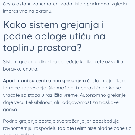
često ostanu zanemareni kada lista apartmana izgleda
impresivno na ekranu.
Kako sistem grejanja i
podne obloge utiču na
toplinu prostora?
Sistem grejanja direktno određuje koliko ćete uživati u
boravku unutra.
Apartmani sa centralnim grejanjem
često imaju fiksne
termine zagrevanja, što može biti nepraktično ako se
vraćate sa staza u različito vreme. Autonomno grejanje
daje veću fleksibilnost, ali i odgovornost za troškove
goriva.
Podno grejanje postaje sve traženije jer obezbeđuje
ravnomerniju raspodelu toplote i eliminiše hladne zone uz