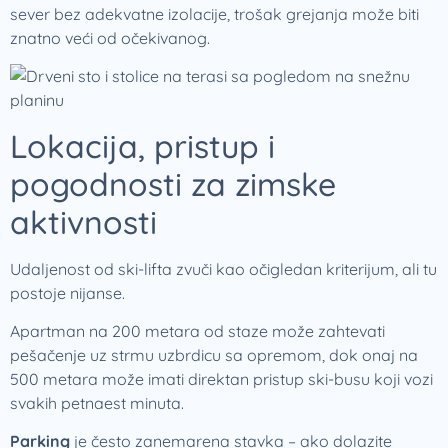
sever bez adekvatne izolacije, trošak grejanja može biti
znatno veći od očekivanog.
Lokacija, pristup i
pogodnosti za zimske
aktivnosti
Udaljenost od ski-lifta zvuči kao očigledan kriterijum, ali tu
postoje nijanse.
Apartman na 200 metara od staze može zahtevati
pešačenje uz strmu uzbrdicu sa opremom, dok onaj na
500 metara može imati direktan pristup ski-busu koji vozi
svakih petnaest minuta.
Parking
je često zanemarena stavka – ako dolazite