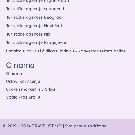
Turističke agencije organizatori
Turističke agencije subagenti
Turističke agencije Beograd
Turističke agencije Novi Sad
Turističke agencije Niš
Turističke agencije Kragujevac
Latinica u ćirilicu i ćirilica u latinicu – konvertor teksta online
O nama
O nama
Uslovi korišćenja
Crkve i manastiri u Srbiji
Vodič kroz Srbiju
© 2019 - 2024 TRAVELIST.rs™ | Sva prava zadržana