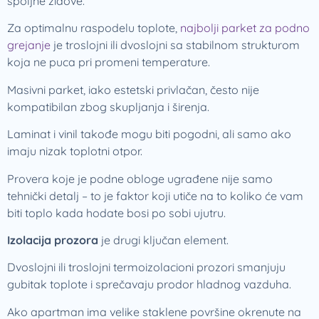
spoljne zidove.
Za optimalnu raspodelu toplote,
najbolji parket za podno
grejanje
je troslojni ili dvoslojni sa stabilnom strukturom
koja ne puca pri promeni temperature.
Masivni parket, iako estetski privlačan, često nije
kompatibilan zbog skupljanja i širenja.
Laminat i vinil takođe mogu biti pogodni, ali samo ako
imaju nizak toplotni otpor.
Provera koje je podne obloge ugrađene nije samo
tehnički detalj – to je faktor koji utiče na to koliko će vam
biti toplo kada hodate bosi po sobi ujutru.
Izolacija prozora
je drugi ključan element.
Dvoslojni ili troslojni termoizolacioni prozori smanjuju
gubitak toplote i sprečavaju prodor hladnog vazduha.
Ako apartman ima velike staklene površine okrenute na