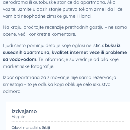
aerodroma ili autobuske stanice do apartmana. Ako
vozite, uzmite u obzir stanje puteva tokom zime i da li će
vam biti neophodne zimske gume ili lanci.
Na kraju, pročitajte recenzije prethodnih gostiju – ne samo
ocene, već i konkretne komentare.
Ljudi često pominju detalje koje oglasi ne ističu:
buku iz
susednih apartmana, kvalitet internet veze ili probleme
sa vodovodom
. Te informacije su vrednije od bilo koje
marketinške fotografije.
Izbor apartmana za zimovanje nije samo rezervacija
smeštaja – to je odluka koja oblikuje celo iskustvo
odmora.
Izdvajamo
Magazin
Crkve i manastiri u Srbiji