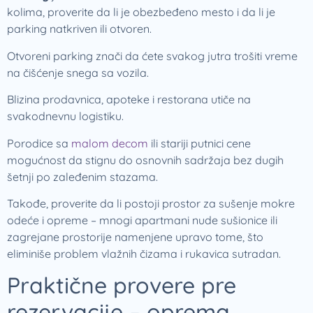
kolima, proverite da li je obezbeđeno mesto i da li je
parking natkriven ili otvoren.
Otvoreni parking znači da ćete svakog jutra trošiti vreme
na čišćenje snega sa vozila.
Blizina prodavnica, apoteke i restorana utiče na
svakodnevnu logistiku.
Porodice sa
malom decom
ili stariji putnici cene
mogućnost da stignu do osnovnih sadržaja bez dugih
šetnji po zaleđenim stazama.
Takođe, proverite da li postoji prostor za sušenje mokre
odeće i opreme – mnogi apartmani nude sušionice ili
zagrejane prostorije namenjene upravo tome, što
eliminiše problem vlažnih čizama i rukavica sutradan.
Praktične provere pre
rezervacije – oprema,