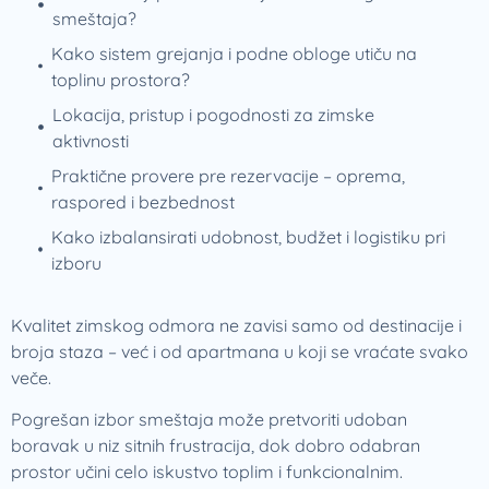
smeštaja?
Kako sistem grejanja i podne obloge utiču na
toplinu prostora?
Lokacija, pristup i pogodnosti za zimske
aktivnosti
Praktične provere pre rezervacije – oprema,
raspored i bezbednost
Kako izbalansirati udobnost, budžet i logistiku pri
izboru
Kvalitet zimskog odmora ne zavisi samo od destinacije i
broja staza – već i od apartmana u koji se vraćate svako
veče.
Pogrešan izbor smeštaja može pretvoriti udoban
boravak u niz sitnih frustracija, dok dobro odabran
prostor učini celo iskustvo toplim i funkcionalnim.