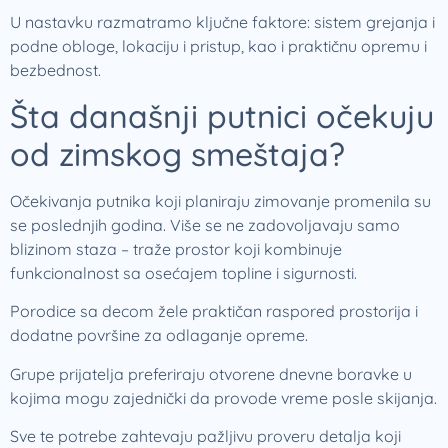
U nastavku razmatramo ključne faktore: sistem grejanja i
podne obloge, lokaciju i pristup, kao i praktičnu opremu i
bezbednost.
Šta današnji putnici očekuju
od zimskog smeštaja?
Očekivanja putnika koji planiraju zimovanje promenila su
se poslednjih godina. Više se ne zadovoljavaju samo
blizinom staza – traže prostor koji kombinuje
funkcionalnost sa osećajem topline i sigurnosti.
Porodice sa decom žele praktičan raspored prostorija i
dodatne površine za odlaganje opreme.
Grupe prijatelja preferiraju otvorene dnevne boravke u
kojima mogu zajednički da provode vreme posle skijanja.
Sve te potrebe zahtevaju pažljivu proveru detalja koji