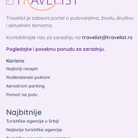
Travelist je zabavni portal o putovanjima, životu, društvu
i aktuelnim temama.
Kontaktirajte nas za saradnju na
travelist@travelist.rs
Pogledajte i posebnu ponudu za saradnju.
Korisno
Najbolji recepti
Rođendanski pokloni
Aerodrom parking
Pomoć na putu
Najbitnije
Turističke agencije u Srbiji
Najbolje turističke agencije