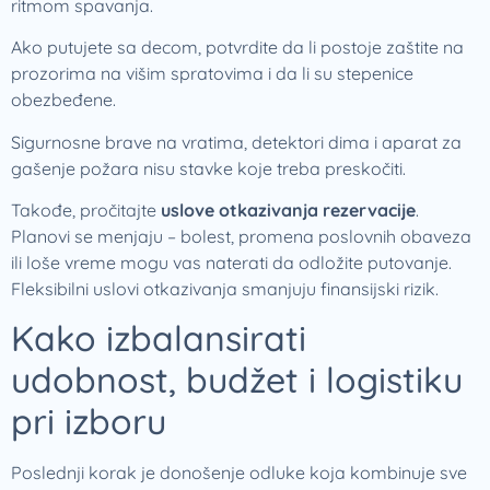
ritmom spavanja.
Ako putujete sa decom, potvrdite da li postoje zaštite na
prozorima na višim spratovima i da li su stepenice
obezbeđene.
Sigurnosne brave na vratima, detektori dima i aparat za
gašenje požara nisu stavke koje treba preskočiti.
Takođe, pročitajte
uslove otkazivanja rezervacije
.
Planovi se menjaju – bolest, promena poslovnih obaveza
ili loše vreme mogu vas naterati da odložite putovanje.
Fleksibilni uslovi otkazivanja smanjuju finansijski rizik.
Kako izbalansirati
udobnost, budžet i logistiku
pri izboru
Poslednji korak je donošenje odluke koja kombinuje sve