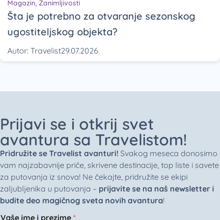
Magazin
,
Zanimljivosti
Šta je potrebno za otvaranje sezonskog
ugostiteljskog objekta?
Autor:
Travelist
29.07.2026.
Prijavi se i otkrij svet
avantura sa Travelistom!
Pridružite se Travelist avanturi!
Svakog meseca donosimo
vam najzabavnije priče, skrivene destinacije, top liste i savete
za putovanja iz snova! Ne čekajte, pridružite se ekipi
zaljubljenika u putovanja –
prijavite se na naš newsletter i
budite deo magičnog sveta novih avantura
!
Vaše ime i prezime
*