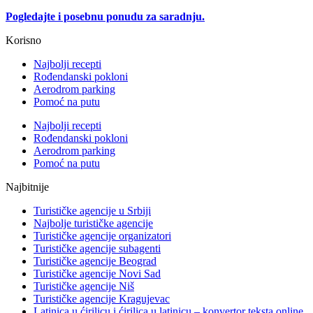
Pogledajte i posebnu ponudu za saradnju.
Korisno
Najbolji recepti
Rođendanski pokloni
Aerodrom parking
Pomoć na putu
Najbolji recepti
Rođendanski pokloni
Aerodrom parking
Pomoć na putu
Najbitnije
Turističke agencije u Srbiji
Najbolje turističke agencije
Turističke agencije organizatori
Turističke agencije subagenti
Turističke agencije Beograd
Turističke agencije Novi Sad
Turističke agencije Niš
Turističke agencije Kragujevac
Latinica u ćirilicu i ćirilica u latinicu – konvertor teksta online