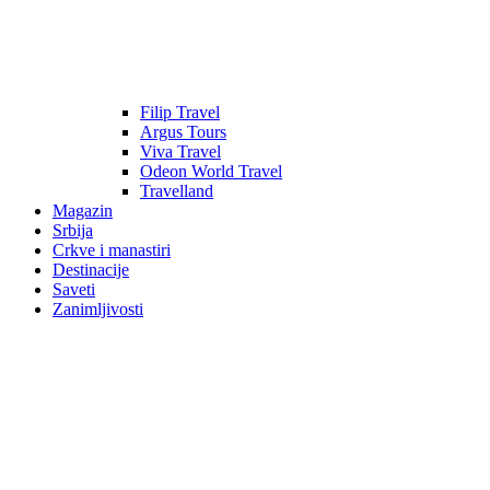
Filip Travel
Argus Tours
Viva Travel
Odeon World Travel
Travelland
Magazin
Srbija
Crkve i manastiri
Destinacije
Saveti
Zanimljivosti