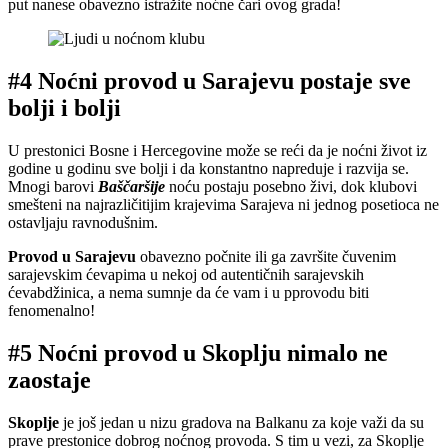
put nanese obavezno istražite noćne čari ovog grada!
#4 Noćni provod u Sarajevu postaje sve
bolji i bolji
U prestonici Bosne i Hercegovine može se reći da je noćni život iz
godine u godinu sve bolji i da konstantno napreduje i razvija se.
Mnogi barovi
Baščaršije
noću postaju posebno živi, dok klubovi
smešteni na najrazličitijim krajevima Sarajeva ni jednog posetioca ne
ostavljaju ravnodušnim.
Provod u Sarajevu
obavezno počnite ili ga završite čuvenim
sarajevskim ćevapima u nekoj od autentičnih sarajevskih
ćevabdžinica, a nema sumnje da će vam i u pprovodu biti
fenomenalno!
#5 Noćni provod u Skoplju nimalo ne
zaostaje
Skoplje
je još jedan u nizu gradova na Balkanu za koje važi da su
prave prestonice dobrog noćnog provoda. S tim u vezi, za Skoplje