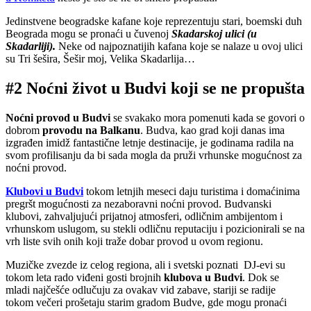
Jedinstvene beogradske kafane koje reprezentuju stari, boemski duh
Beograda mogu se pronaći u čuvenoj
Skadarskoj ulici (u
Skadarliji).
Neke od najpoznatijih kafana koje se nalaze u ovoj ulici
su Tri šešira, Šešir moj, Velika Skadarlija…
#2 Noćni život u Budvi koji se ne propušta
Noćni provod u Budvi
se svakako mora pomenuti kada se govori o
dobrom
provodu na Balkanu
. Budva, kao grad koji danas ima
izgrađen imidž fantastične letnje destinacije, je godinama radila na
svom profilisanju da bi sada mogla da pruži vrhunske mogućnost za
noćni provod.
Klubovi u Budvi
tokom letnjih meseci daju turistima i domaćinima
pregršt mogućnosti za nezaboravni noćni provod. Budvanski
klubovi, zahvaljujući prijatnoj atmosferi, odličnim ambijentom i
vrhunskom uslugom, su stekli odličnu reputaciju i pozicionirali se na
vrh liste svih onih koji traže dobar provod u ovom regionu.
Muzičke zvezde iz celog regiona, ali i svetski poznati DJ-evi su
tokom leta rado viđeni gosti brojnih
klubova u Budvi
. Dok se
mladi najčešće odlučuju za ovakav vid zabave, stariji se radije
tokom večeri prošetaju starim gradom Budve, gde mogu pronaći