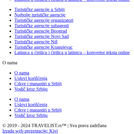
Turističke agencije u Srbiji
Najbolje turističke agencije
Turističke agencije organizatori
Turističke agencije subagenti
Turističke agencije Beograd
Turističke agencije Novi Sad
Turističke agencije Niš
Turističke agencije Kragujevac
Latinica u ćirilicu i ćirilica u latinicu – konvertor teksta online
O nama
O nama
Uslovi korišćenja
Crkve i manastiri u Srbiji
Vodič kroz Srbiju
O nama
Uslovi korišćenja
Crkve i manastiri u Srbiji
Vodič kroz Srbiju
© 2019 - 2024 TRAVELIST.rs™ | Sva prava zadržana
Izrada web prezentacije: Kivi