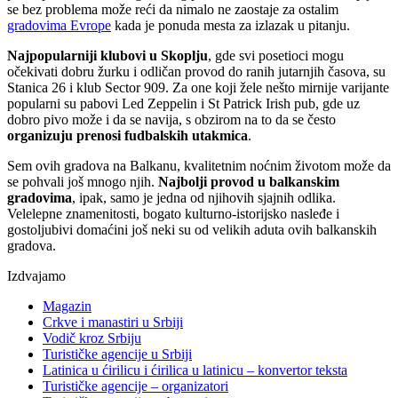
se bez problema može reći da nimalo ne zaostaje za ostalim
gradovima Evrope
kada je ponuda mesta za izlazak u pitanju.
Najpopularniji klubovi u Skoplju
, gde svi posetioci mogu
očekivati dobru žurku i odličan provod do ranih jutarnjih časova, su
Stanica 26 i klub Sector 909. Za one koji žele nešto mirnije varijante
popularni su pabovi Led Zeppelin i St Patrick Irish pub, gde uz
dobro pivo može i da se navija, s obzirom na to da se često
organizuju prenosi fudbalskih utakmica
.
Sem ovih gradova na Balkanu, kvalitetnim noćnim životom može da
se pohvali još mnogo njih.
Najbolji provod u balkanskim
gradovima
, ipak, samo je jedna od njihovih sjajnih odlika.
Velelepne znamenitosti, bogato kulturno-istorijsko nasleđe i
gostoljubivi domaćini još neki su od velikih aduta ovih balkanskih
gradova.
Izdvajamo
Magazin
Crkve i manastiri u Srbiji
Vodič kroz Srbiju
Turističke agencije u Srbiji
Latinica u ćirilicu i ćirilica u latinicu – konvertor teksta
Turističke agencije – organizatori