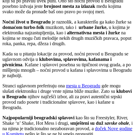
koji su po pravilu uvek puni. Ono što noćni provod u Beogradu
posebno izdvaja jeste
brojnost mesta za izlazak
među kojima
svako može da pronađe baš ono pravo po svojoj meri.
Noćni život u Beogradu
je raznolik, a karakterišu ga kako žurke sa
domaćom turbo-folk
muzikom, tako i
urbane žurke,
u kojima je
elektronika najzastupljenija, kao i
alternativna mesta i žurke
na
kojima se mogu čuti melodije nekih drugih muzičkih pravaca, poput
roka, panka, repa, džeza i drugih.
Kada su u pitanju lokacije za provod, noćni provod u Beogradu se
uglavnom odvija u
klubovima, splavovima, kafanama i
pivnicima
. Kafane i splavovi posebna su tipičnost ovog grada, a po
mišljenju mnogih – noćni provod u kafana i splavovima u Beogradu
je najbolji.
Stranci uglavnom preferiraju ona
mesta u Beogradu
gde mogu
slušati elektroniku i druge vrste njima bliže muzike. Zato su
klubovi
u Beogradu
njihov najčešći izbor, ali za pravi autentični srpski
provod rado posete i tradicionalne splavove, kao i kafane u
Beogradu.
Najpopularniji beogradski splavovi
kao što su Freestyler, River,
Shake ‘n’ Shake, Hot Mess i drugi,
smješteni su duž
savske obale
, i
na njima je tradicionalno nezaboravan provod, a
doček Nove godine
u Komitetu
nešto je što se ne bi smelo propustiti.