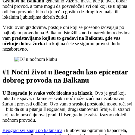
Gradovi na Balkanu
generalno važe za mesta gde je uvek dobar
noćni provod, a tome mogu da posvedoče i svi oni koji se u njima
odlično provode, bilo da je reč o gostima iz drugih zemalja ili
lokalnim ljubiteljima dobrih žurki!
Među ovim gradovima, postoje oni koji se posebno izdvajaju po
najboljem provodu na Balkanu. Istražili smo i u narednim redovima
vam
predstavljamo koji su to gradovi na Balkanu, gde vas
očekuje dobra žurka
i u kojima ćete se sigurno provesti ludo i
nezaboravno.
#1 Noćni život u Beogradu kao epicentar
dobrog provoda na Balkanu
U Beogradu je svako veče idealno za izlazak
. Ovo je grad koji
nikad ne spava, u kome se svaku noć može izaći na nezaboravnu
žurku i provesti odlično. Ovo vam o srpskoj prestonici mogu reći svi
– bilo da su u pitanju Beograđani, drugi stanovnici Srbije, ili stranci
koji rado posećuju ovaj grad. U Beogradu je zaista izazov odoleti
noćnom provodu.
Beograd svi znaju po kafanama
i klubovima ogromnih kapaciteta,