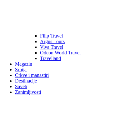
Filip Travel
Argus Tours
Viva Travel
Odeon World Travel
Travelland
Magazin
Srbija
Crkve i manastiri
Destinacije
Saveti
Zanimljivosti