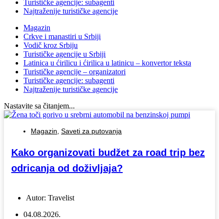
Turističke agencije: subagenti
Najtraženije turističke agencije
Magazin
Crkve i manastiri u Srbiji
Vodič kroz Srbiju
Turističke agencije u Srbiji
Latinica u ćirilicu i ćirilica u latinicu – konvertor teksta
Turističke agencije – organizatori
Turističke agencije: subagenti
Najtraženije turističke agencije
Nastavite sa čitanjem...
Magazin
,
Saveti za putovanja
Kako organizovati budžet za road trip bez
odricanja od doživljaja?
Autor:
Travelist
04.08.2026.