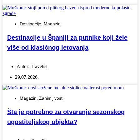
Destinacije
,
Magazin
Destinacije u Španiji za putnike koji žele
više od klasičnog letovanja
Autor:
Travelist
29.07.2026.
Magazin
,
Zanimljivosti
Šta je potrebno za otvaranje sezonskog
ugostiteljskog objekta?