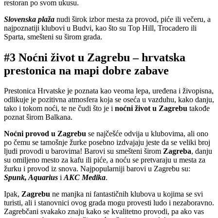
restoran po svom ukusu.
Slovenska plaža
nudi širok izbor mesta za provod, piće ili večeru, a
najpoznatiji klubovi u Budvi, kao što su Top Hill, Trocadero ili
Sparta, smešteni su širom grada.
#3 Noćni život u Zagrebu – hrvatska
prestonica na mapi dobre zabave
Prestonica Hrvatske je poznata kao veoma lepa, uređena i živopisna,
odlikuje je pozitivna atmosfera koja se oseća u vazduhu, kako danju,
tako i tokom noći, te ne čudi što je i
noćni život u Zagrebu
takođe
poznat širom Balkana.
Noćni provod u Zagrebu
se najčešće odvija u klubovima, ali ono
po čemu se tamošnje žurke posebno izdvajaju jeste da se veliki broj
ljudi provodi u barovima! Barovi su smešteni širom
Zagreba
, danju
su omiljeno mesto za kafu ili piće, a noću se pretvaraju u mesta za
žurku i provod iz snova. Najpopularniji barovi u Zagrebu su:
Spunk, Aquarius
i
AKC Medika
.
Ipak,
Zagrebu
ne manjka ni fantastičnih klubova u kojima se svi
turisti, ali i stanovnici ovog grada mogu provesti ludo i nezaboravno.
Zagrebčani svakako znaju kako se kvalitetno provodi, pa ako vas