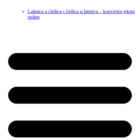
Latinica u ćirilicu i ćirilica u latinicu – konvertor teksta
online