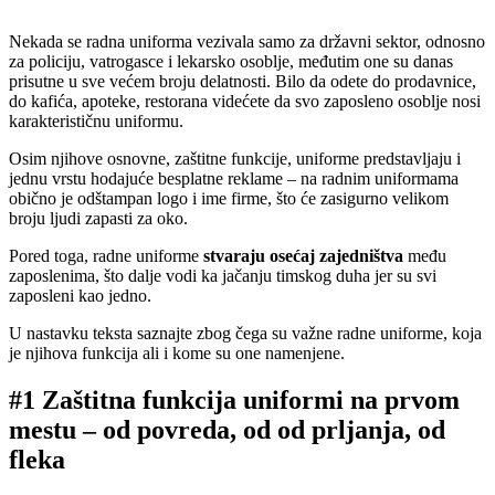
Nekada se radna uniforma vezivala samo za državni sektor, odnosno
za policiju, vatrogasce i lekarsko osoblje, međutim one su danas
prisutne u sve većem broju delatnosti. Bilo da odete do prodavnice,
do kafića, apoteke, restorana videćete da svo zaposleno osoblje nosi
karakterističnu uniformu.
Osim njihove osnovne, zaštitne funkcije, uniforme predstavljaju i
jednu vrstu hodajuće besplatne reklame – na radnim uniformama
obično je odštampan logo i ime firme, što će zasigurno velikom
broju ljudi zapasti za oko.
Pored toga, radne uniforme
stvaraju osećaj zajedništva
među
zaposlenima, što dalje vodi ka jačanju timskog duha jer su svi
zaposleni kao jedno.
U nastavku teksta saznajte zbog čega su važne radne uniforme, koja
je njihova funkcija ali i kome su one namenjene.
#1 Zaštitna funkcija uniformi na prvom
mestu – od povreda, od od prljanja, od
fleka