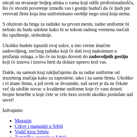
uticati na stvaranje boljeg utiska o vama koji odiše profesionalnošću,
što će stvoriti poverenje između vas i gostiju budući da će ljudi pre
verovati firmi koja ima uniformisano osoblje nego onoj koja nema.
S obzirom da briga za radnike na prvom mestu, radne uniforme bi
trebalo da budu udobne kako bi se tokom radnog vremena osećali
što opuštenije, slobodnije.
Ukoliko budete ispunili ovaj uslov, u isto vreme imaćete
zadovoljnog, srećnog radnika koji će dati svoj maksimum u
pružanju usluga, a što će na kraju dovesti do
zadovoljnih gostiju
koji će iznova i iznova hteti da dolaze upravo kod vas.
Dakle, na samom kraj zaključujemo da su radne uniforme od
izuzetnog značaja kako za zaposlene, tako i za samu firmu. Ukoliko
i vi imate firmu, a još uvek se dvoumite, naš savet je da ne čekate
već da uložite novac u kvalitetne uniforme koje će vam doneti
brojne benefite u koje ćete se vrlo brzo uveriti ukoliko poslušate naš
savet!
Izdvajamo
Magazin
Crkve i manastiri u Srbiji
Vodič kroz Srbiju