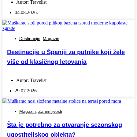
Autor:
Travelist
04.08.2026.
Destinacije
,
Magazin
Destinacije u Španiji za putnike koji žele
više od klasičnog letovanja
Autor:
Travelist
29.07.2026.
Magazin
,
Zanimljivosti
Šta je potrebno za otvaranje sezonskog
ugostiteljskog objekta?