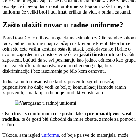
koje vam omogućavaju da se besplatno reklamirate – vaše zaposleno
osoblje će čitavog dana nositi uniforme za logoom vaše firme, a tu
uniformu će veliki broj ljudi imati priliku da vidi, a onda i zapamti.
Zašto uložiti novac u radne uniforme?
Pored toga što je njihova uloga da maksimalno zaštite radnike tokom
rada, radne uniforme imaju značaj i na kreiranje kredibiliteta firme –
osim što ćete vašim gostima ostaviti utisak poslodavca koji brine o
svojim zaposlenima, u isto vreme ćete i
jačati timski duh
kod vaših
zaposleni, budući da se svi posmaraju kao jedno, odnosno kao grupa
koja zajednički radi na ostvarivanju određenog cilja, bez
diskriminacije i bez izuzimanja po bilo kom osnovnu.
Jednaka uniformisanost će kod zaposlenih izgraditi osećaj
pripadništva što dalje vodi ka boljoj komunikaciji između samih
zaposlenih, a na kraju i do bolje produktivnosti rada.
Osim toga, sa uniformom ćete postići lakšu
prepoznatljivost vaših
radnika
, te će gosti biti slobodni da im se obrate, zamole za pomoć i
slično.
Takođe, sam izgled
uniforme
, od boje pa sve do materijala, može