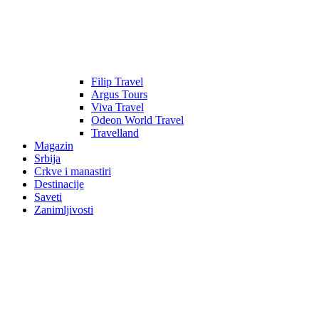
Filip Travel
Argus Tours
Viva Travel
Odeon World Travel
Travelland
Magazin
Srbija
Crkve i manastiri
Destinacije
Saveti
Zanimljivosti