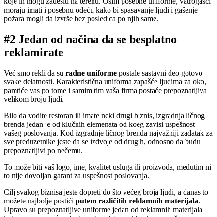
koje ih mogu zadesiti na terenu. Osim posebne uniforme, vatrogasci
moraju imati i posebnu odeću kako bi spasavanje ljudi i gašenje
požara mogli da izvrše bez posledica po njih same.
#2 Jedan od načina da se besplatno
reklamirate
Već smo rekli da su
radne uniforme
postale sastavni deo gotovo
svake delatnosti. Karakteristična uniforma zapašće ljudima za oko,
pamtiće vas po tome i samim tim vaša firma postaće prepoznatljiva
velikom broju ljudi.
Bilo da vodite restoran ili imate neki drugi biznis, izgradnja ličnog
brenda jedan je od klučnih elemenata od koeg zavisi uspešnost
vašeg poslovanja. Kod izgradnje ličnog brenda najvažniji zadatak za
sve preduzetnike jeste da se izdvoje od drugih, odnosno da budu
prepoznatljivi po nečemu.
To može biti vaš logo, ime, kvalitet usluga ili proizvoda, međutim ni
to nije dovoljan garant za uspešnost poslovanja.
Cilj svakog biznisa jeste dopreti do što većeg broja ljudi, a danas to
možete najbolje postići
putem različitih reklamnih materijala
.
Upravo su prepoznatljive uniforme jedan od reklamnih materijala