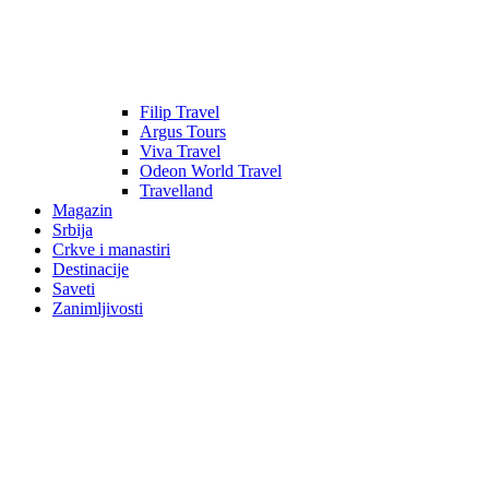
Filip Travel
Argus Tours
Viva Travel
Odeon World Travel
Travelland
Magazin
Srbija
Crkve i manastiri
Destinacije
Saveti
Zanimljivosti