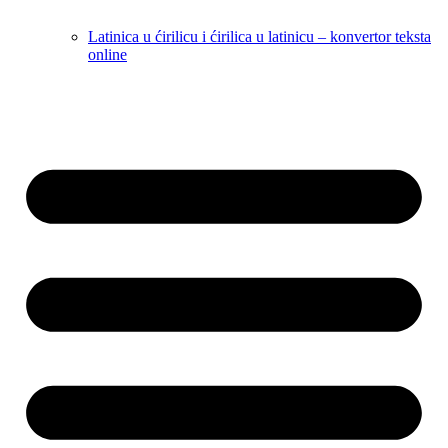
Latinica u ćirilicu i ćirilica u latinicu – konvertor teksta
online