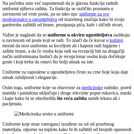
Na početku smo već napomenuli da je glavna funkcija radnih
uniformi njihova zaštita. Ta funkcija se različito posmatra u
zavisnosti od vrste posla, pa su tako npr.
uniforme za sve
profesionalce u ugostiteljstvu
od izuzetnog značaja kako bi svoju
garderobu zaštitili od hrane, prosipanja pića, kafe i sličnih stvari.
Važno je naglasiti da se
uniforme u okviru ugostiteljstva
razlikuju
u zavisnosti od posla koji se radi. To znači da će kuvar u
kuhinji
morati da nosi uniformu sa keceljom ali i kapom radi higijene i
zaštite hrane, a da će osoba koja radi na recepciji biti na drugačiji
način uniformisana budući da je recepcionar osoba koja dočekuje
goste i koji treba da ostavi što bolji utisak na iste.
Uniforme za zaposlene u ugostiteljstvu često su crne boje koja daje
utisak ozbiljnosti i elegancije.
Osim toga, uniforme koje su obavezne za
medicinske
radnike, pored
mantila i pantalona uključuju i druge rekvizite poput rukavica, maski
i kape kako bi se obezbedila
što veća zaštita
samih lekara ali i
pacijenata.
Uniforme koje nose vatrogasci izrađene su od od posebnog
materijala, otporne na toplotu kako bi ih zaštitili od brojnih opasnosti