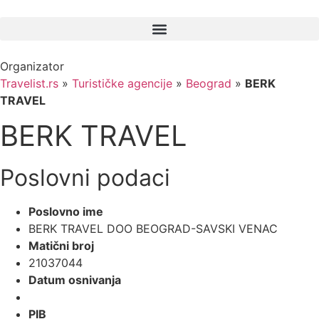
Skočite
na
sadržaj
Organizator
Travelist.rs
»
Turističke agencije
»
Beograd
»
BERK
TRAVEL
BERK TRAVEL
Poslovni podaci
Poslovno ime
BERK TRAVEL DOO BEOGRAD-SAVSKI VENAC
Matični broj
21037044
Datum osnivanja
PIB