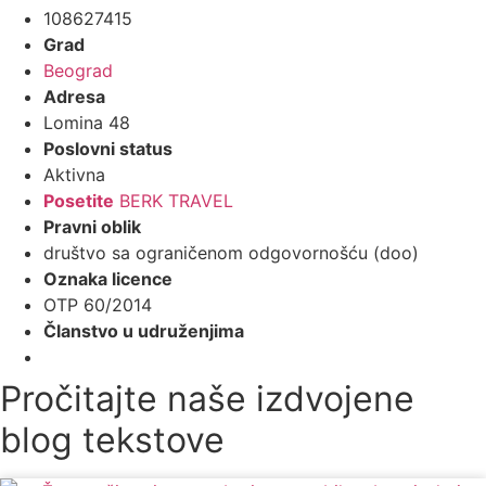
108627415
Grad
Beograd
Adresa
Lomina 48
Poslovni status
Aktivna
Posetite
BERK TRAVEL
Pravni oblik
društvo sa ograničenom odgovornošću (doo)
Oznaka licence
OTP 60/2014
Članstvo u udruženjima
Pročitajte naše izdvojene
blog tekstove