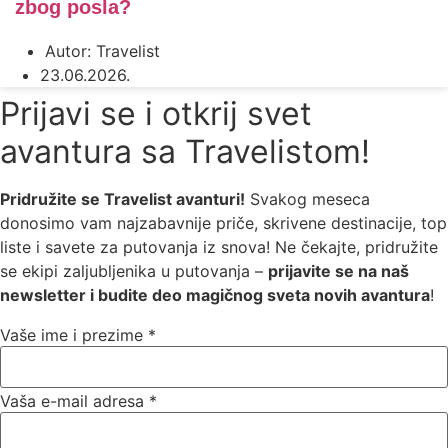
zbog posla?
Autor:
Travelist
23.06.2026.
Prijavi se i otkrij svet
avantura sa Travelistom!
Pridružite se Travelist avanturi!
Svakog meseca
donosimo vam najzabavnije priče, skrivene destinacije, top
liste i savete za putovanja iz snova! Ne čekajte, pridružite
se ekipi zaljubljenika u putovanja –
prijavite se na naš
newsletter i budite deo magičnog sveta novih avantura
!
Vaše ime i prezime
*
Vaša e-mail adresa
*