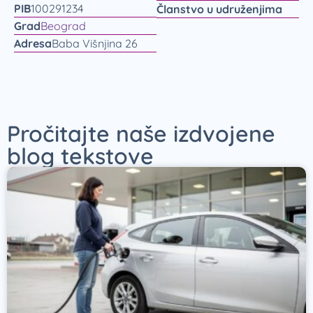
PIB
100291234
Članstvo u udruženjima
Grad
Beograd
Adresa
Baba Višnjina 26
Pročitajte naše izdvojene
blog tekstove