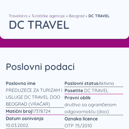
Travelist.rs
»
Turističke agencije
»
Beograd
»
DC TRAVEL
DC TRAVEL
Poslovni podaci
Poslovno ime
Poslovni status
Aktivna
PREDUZEĆE ZA TURIZAM I
Posetite
DC TRAVEL
USLUGE DC TRAVEL DOO
Pravni oblik
BEOGRAD (VRAČAR)
društvo sa ograničenom
Matični broj
17378724
odgovornošću (doo)
Datum osnivanja
Oznaka licence
10.03.2002.
OTP 75/2010