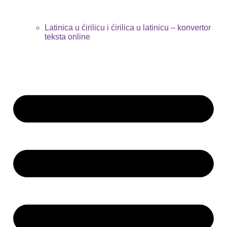
Latinica u ćirilicu i ćirilica u latinicu – konvertor
teksta online