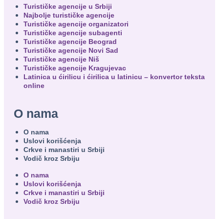
Turističke agencije u Srbiji
Najbolje turističke agencije
Turističke agencije organizatori
Turističke agencije subagenti
Turističke agencije Beograd
Turističke agencije Novi Sad
Turističke agencije Niš
Turističke agencije Kragujevac
Latinica u ćirilicu i ćirilica u latinicu – konvertor teksta
online
O nama
O nama
Uslovi korišćenja
Crkve i manastiri u Srbiji
Vodič kroz Srbiju
O nama
Uslovi korišćenja
Crkve i manastiri u Srbiji
Vodič kroz Srbiju