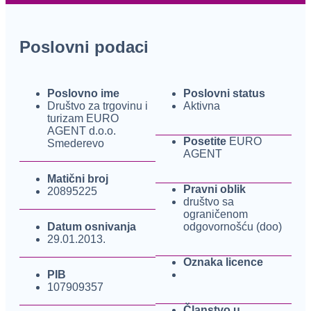
Poslovni podaci
Poslovno ime
Poslovni status
Društvo za trgovinu i
Aktivna
turizam EURO
AGENT d.o.o.
Posetite
EURO
Smederevo
AGENT
Matični broj
Pravni oblik
20895225
društvo sa
ograničenom
Datum osnivanja
odgovornošću (doo)
29.01.2013.
Oznaka licence
PIB
107909357
Članstvo u