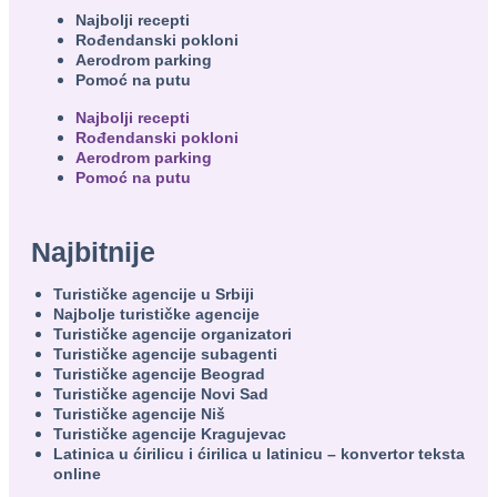
Najbolji recepti
Rođendanski pokloni
Aerodrom parking
Pomoć na putu
Najbolji recepti
Rođendanski pokloni
Aerodrom parking
Pomoć na putu
Najbitnije
Turističke agencije u Srbiji
Najbolje turističke agencije
Turističke agencije organizatori
Turističke agencije subagenti
Turističke agencije Beograd
Turističke agencije Novi Sad
Turističke agencije Niš
Turističke agencije Kragujevac
Latinica u ćirilicu i ćirilica u latinicu – konvertor teksta
online