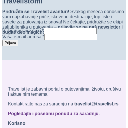
Travelistom!
Pridružite se Travelist avanturi!
Svakog meseca donosimo
vam najzabavnije priče, skrivene destinacije, top liste i
savete za putovanja iz snova! Ne čekajte, pridružite se ekipi
zaljubljenika u putovanja –
prijavite se na naš newsletter i
Vaše ime i prezime
*
budite deo magičnog sveta novih avantura
!
Vaša e-mail adresa
*
Prijava
Travelist je zabavni portal o putovanjima, životu, društvu
i aktuelnim temama.
Kontaktirajte nas za saradnju na
travelist@travelist.rs
Pogledajte i posebnu ponudu za saradnju.
Korisno