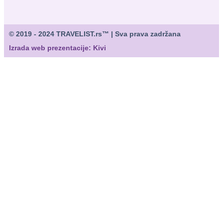
© 2019 - 2024 TRAVELIST.rs™ | Sva prava zadržana
Izrada web prezentacije: Kivi