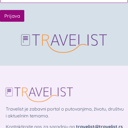
Prijava
Travelist je zabavni portal o putovanjima, životu, društvu
i aktuelnim temama.
Kontaktirajte nas za saradnju na
travelist@travelist.rs