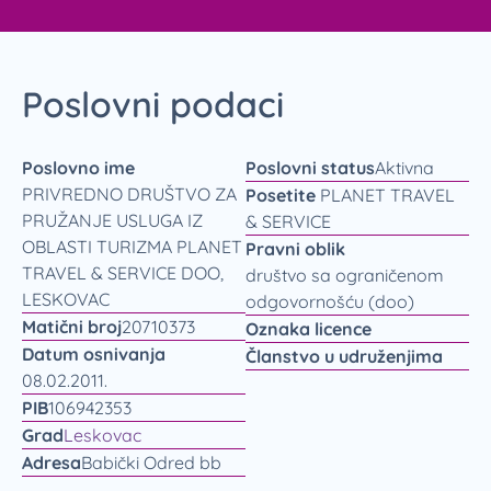
Poslovni podaci
Poslovno ime
Poslovni status
Aktivna
PRIVREDNO DRUŠTVO ZA
Posetite
PLANET TRAVEL
PRUŽANJE USLUGA IZ
& SERVICE
OBLASTI TURIZMA PLANET
Pravni oblik
TRAVEL & SERVICE DOO,
društvo sa ograničenom
LESKOVAC
odgovornošću (doo)
Matični broj
20710373
Oznaka licence
Datum osnivanja
Članstvo u udruženjima
08.02.2011.
PIB
106942353
Grad
Leskovac
Adresa
Babički Odred bb