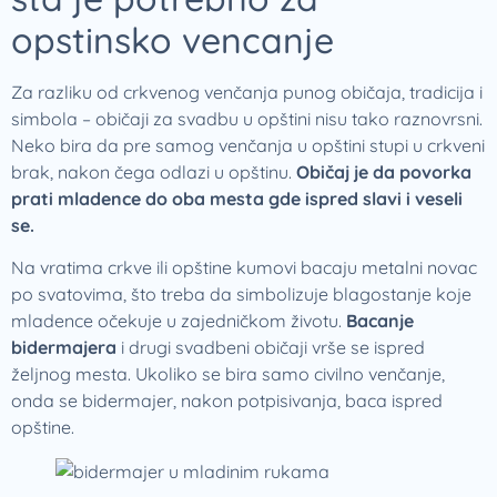
opstinsko vencanje
Za razliku od crkvenog venčanja punog običaja, tradicija i
simbola – običaji za svadbu u opštini nisu tako raznovrsni.
Neko bira da pre samog venčanja u opštini stupi u crkveni
brak, nakon čega odlazi u opštinu.
Običaj je da povorka
prati mladence do oba mesta gde ispred slavi i veseli
se.
Na vratima crkve ili opštine kumovi bacaju metalni novac
po svatovima, što treba da simbolizuje blagostanje koje
mladence očekuje u zajedničkom životu.
Bacanje
bidermajera
i drugi svadbeni običaji vrše se ispred
željnog mesta. Ukoliko se bira samo civilno venčanje,
onda se bidermajer, nakon potpisivanja, baca ispred
opštine.