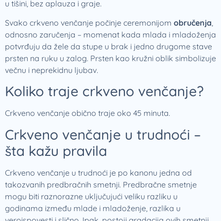
u tišini, bez aplauza i graje.
Svako crkveno venčanje počinje ceremonijom
obručenja
,
odnosno zaručenja – momenat kada mlada i mladoženja
potvrđuju da žele da stupe u brak i jedno drugome stave
prsten na ruku u zalog. Prsten kao kružni oblik simbolizuje
večnu i neprekidnu ljubav.
Koliko traje crkveno venčanje?
Crkveno venčanje obično traje oko 45 minuta.
Crkveno venčanje u trudnoći –
šta kažu pravila
Crkveno venčanje u trudnoći je po kanonu jedna od
takozvanih predbračnih smetnji. Predbračne smetnje
mogu biti raznorazne uključujući veliku razliku u
godinama između mlade i mladoženje, razlika u
veroispovesti i slično. Ipak, postoji gradacija ovih smetnji