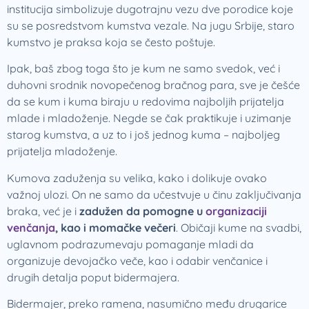
institucija simbolizuje dugotrajnu vezu dve porodice koje
su se posredstvom kumstva vezale. Na jugu Srbije, staro
kumstvo je praksa koja se često poštuje.
Ipak, baš zbog toga što je kum ne samo svedok, već i
duhovni srodnik novopečenog bračnog para, sve je češće
da se kum i kuma biraju u redovima najboljih prijatelja
mlade i mladoženje. Negde se čak praktikuje i uzimanje
starog kumstva, a uz to i još jednog kuma – najboljeg
prijatelja mladoženje.
Kumova zaduženja su velika, kako i dolikuje ovako
važnoj ulozi. On ne samo da učestvuje u činu zaključivanja
braka, već je i
zadužen da pomogne u
organizaciji
venčanja
, kao i momačke večeri
. Običaji kume na svadbi,
uglavnom podrazumevaju pomaganje mladi da
organizuje devojačko veče, kao i odabir venčanice i
drugih detalja poput bidermajera.
Bidermajer, preko ramena, nasumično među drugarice