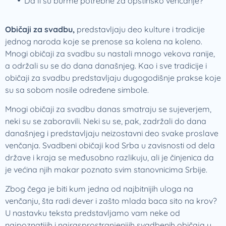
Da li su burme potrebne za opštinsko venčanje?
Običaji za svadbu,
predstavljaju deo kulture i tradicije
jednog naroda koje se prenose sa kolena na koleno.
Mnogi običaji za svadbu su nastali mnogo vekova ranije,
a održali su se do dana današnjeg. Kao i sve tradicije i
običaji za svadbu predstavljaju dugogodišnje prakse koje
su sa sobom nosile određene simbole.
Mnogi običaji za svadbu danas smatraju se sujeverjem,
neki su se zaboravili. Neki su se, pak, zadržali do dana
današnjeg i predstavljaju neizostavni deo svake proslave
venčanja. Svadbeni običaji kod Srba u zavisnosti od dela
države i kraja se međusobno razlikuju, ali je činjenica da
je većina njih makar poznato svim stanovnicima Srbije.
Zbog čega je biti kum jedna od najbitnijih uloga na
venčanju, šta radi dever i zašto mlada baca sito na krov?
U nastavku teksta predstavljamo vam neke od
najpoznatijih i najrasprostranjenijih svadbenih običaja u