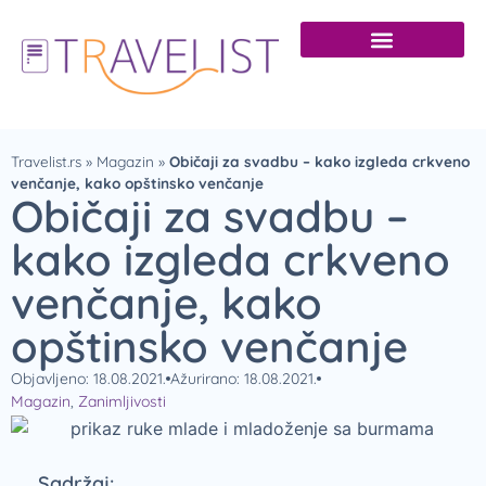
Travelist.rs
»
Magazin
»
Običaji za svadbu – kako izgleda crkveno
venčanje, kako opštinsko venčanje
Običaji za svadbu –
kako izgleda crkveno
venčanje, kako
opštinsko venčanje
Objavljeno: 18.08.2021.
Ažurirano: 18.08.2021.
Magazin
,
Zanimljivosti
Sadržaj: