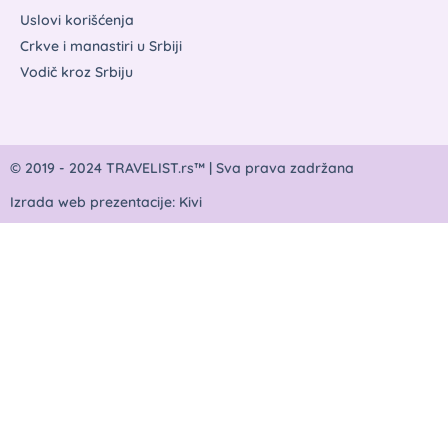
Uslovi korišćenja
Crkve i manastiri u Srbiji
Vodič kroz Srbiju
© 2019 - 2024 TRAVELIST.rs™ | Sva prava zadržana
Izrada web prezentacije: Kivi