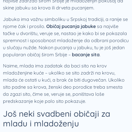
najviše zadržao širom Srbije je mladoženjin pokušaj da
skine jabuku sa krova ili drveta pucanjem.
Jabuka ima važnu simboliku u Srpskoj tradiciji, a ranije se
njome čak i prosilo.
Običaj pucanja jabuke
sa najviše
tačke u dvorištu, veruje se, nastao je kako bi se pokazala
spremnost i sposobnost mladoženje da odbrani porodicu
u slučaju nužde. Nakon pucanja u jabuku, tu je još jedan
popularan običaj širom Srbije –
bacanje sita
.
Naime, mlada ima zadatak da baci sito na krov
mladoženjine kuće – ukoliko se sito zadrži na krovu,
mlada će ostati u kući, a brak će biti dugovečan. Ukoliko
sito padne sa krova, ženski deo porodice treba smesta
da zgazi sito, čime se, veruje se, poništava loše
predskazanje koje palo sito pokazuje.
Još neki svadbeni običaji za
mladu i mladoženju