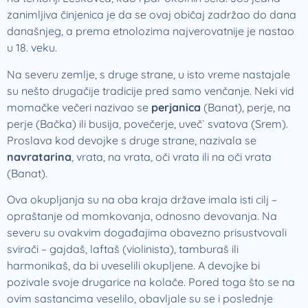
zanimljiva činjenica je da se ovaj običaj zadržao do dana
današnjeg, a prema etnolozima najverovatnije je nastao
u 18. veku.
Na severu zemlje, s druge strane, u isto vreme nastajale
su nešto drugačije tradicije pred samo venčanje. Neki vid
momačke večeri nazivao se
perjanica
(Banat), perje, na
perje (Bačka) ili busija, povečerje, uveč` svatova (Srem).
Proslava kod devojke s druge strane, nazivala se
navratarina
, vrata, na vrata, oči vrata ili na oči vrata
(Banat).
Ova okupljanja su na oba kraja države imala isti cilj –
opraštanje od momkovanja, odnosno devovanja. Na
severu su ovakvim događajima obavezno prisustvovali
svirači – gajdaš, laftaš (violinista), tamburaš ili
harmonikaš, da bi uveselili okupljene. A devojke bi
pozivale svoje drugarice na kolače. Pored toga što se na
ovim sastancima veselilo, obavljale su se i poslednje