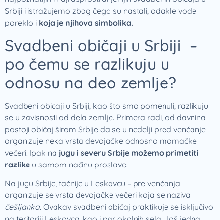
Srbiji i istražujemo zbog čega su nastali, odakle vode
poreklo i
koja je njihova simbolika.
Svadbeni običaji u Srbiji –
po čemu se razlikuju u
odnosu na deo zemlje?
Svadbeni obicaji u Srbiji, kao što smo pomenuli, razlikuju
se u zavisnosti od dela zemlje. Primera radi, od davnina
postoji običaj širom Srbije da se u nedelji pred venčanje
organizuje neka vrsta devojačke odnosno momačke
večeri. Ipak na
jugu i severu Srbije možemo primetiti
razlike
u samom načinu proslave.
Na jugu Srbije, tačnije u Leskovcu – pre venčanja
organizuje se vrsta devojačke večeri koja se naziva
češljanka
. Ovakav svadbeni običaj praktikuje se isključivo
na teritoriji Leskovca, kao i par okolnih sela. Još jedna