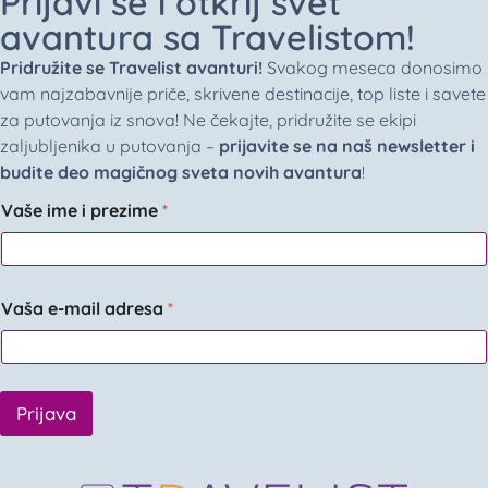
Prijavi se i otkrij svet
avantura sa Travelistom!
Pridružite se Travelist avanturi!
Svakog meseca donosimo
vam najzabavnije priče, skrivene destinacije, top liste i savete
za putovanja iz snova! Ne čekajte, pridružite se ekipi
zaljubljenika u putovanja –
prijavite se na naš newsletter i
budite deo magičnog sveta novih avantura
!
Vaše ime i prezime
*
Vaša e-mail adresa
*
Prijava