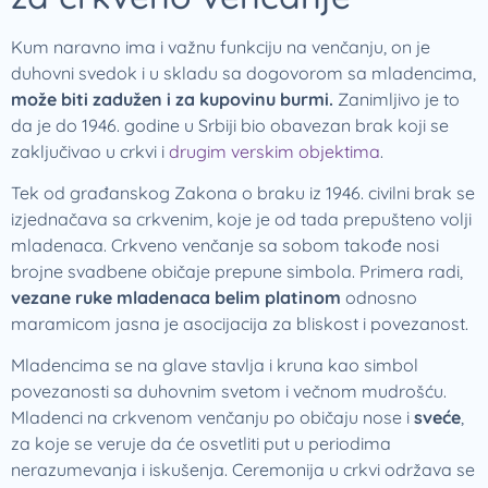
Kum naravno ima i važnu funkciju na venčanju, on je
duhovni svedok i u skladu sa dogovorom sa mladencima,
može biti zadužen i za kupovinu burmi.
Zanimljivo je to
da je do 1946. godine u Srbiji bio obavezan brak koji se
zaključivao u crkvi i
drugim verskim objektima
.
Tek od građanskog Zakona o braku iz 1946. civilni brak se
izjednačava sa crkvenim, koje je od tada prepušteno volji
mladenaca. Crkveno venčanje sa sobom takođe nosi
brojne svadbene običaje prepune simbola. Primera radi,
vezane ruke mladenaca belim platinom
odnosno
maramicom jasna je asocijacija za bliskost i povezanost.
Mladencima se na glave stavlja i kruna kao simbol
povezanosti sa duhovnim svetom i večnom mudrošću.
Mladenci na crkvenom venčanju po običaju nose i
sveće
,
za koje se veruje da će osvetliti put u periodima
nerazumevanja i iskušenja. Ceremonija u crkvi održava se