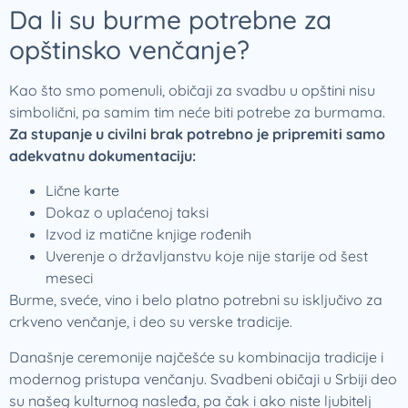
Da li su burme potrebne za
opštinsko venčanje?
Kao što smo pomenuli, običaji za svadbu u opštini nisu
simbolični, pa samim tim neće biti potrebe za burmama.
Za stupanje u civilni brak potrebno je pripremiti samo
adekvatnu dokumentaciju:
Lične karte
Dokaz o uplaćenoj taksi
Izvod iz matične knjige rođenih
Uverenje o državljanstvu koje nije starije od šest
meseci
Burme, sveće, vino i belo platno potrebni su isključivo za
crkveno venčanje, i deo su verske tradicije.
Današnje ceremonije najčešće su kombinacija tradicije i
modernog pristupa venčanju. Svadbeni običaji u Srbiji deo
su našeg kulturnog nasleđa, pa čak i ako niste ljubitelj