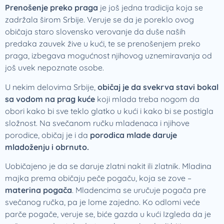
Prenošenje preko praga
je još jedna tradicija koja se
zadržala širom Srbije. Veruje se da je poreklo ovog
običaja staro slovensko verovanje da duše naših
predaka zauvek žive u kući, te se prenošenjem preko
praga, izbegava mogućnost njihovog uznemiravanja od
još uvek nepoznate osobe.
U nekim delovima Srbije,
običaj je da svekrva stavi bokal
sa vodom na prag kuće
koji mlada treba nogom da
obori kako bi sve teklo glatko u kući i kako bi se postigla
složnost. Na svečanom ručku mladenaca i njihove
porodice, običaj je i da
porodica mlade daruje
mladoženju i obrnuto.
Uobičajeno je da se daruje zlatni nakit ili zlatnik. Mladina
majka prema običaju peče pogaču, koja se zove –
materina pogača
. Mladencima se uručuje pogača pre
svečanog ručka, pa je lome zajedno. Ko odlomi veće
parče pogače, veruje se, biće gazda u kući Izgleda da je