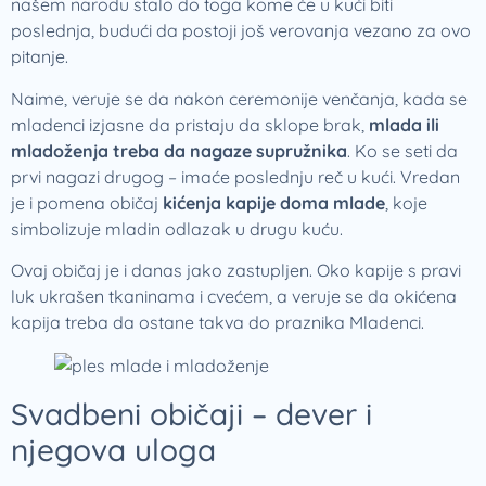
našem narodu stalo do toga kome će u kući biti
poslednja, budući da postoji još verovanja vezano za ovo
pitanje.
Naime, veruje se da nakon ceremonije venčanja, kada se
mladenci izjasne da pristaju da sklope brak,
mlada ili
mladoženja treba da nagaze supružnika
. Ko se seti da
prvi nagazi drugog – imaće poslednju reč u kući. Vredan
je i pomena običaj
kićenja kapije doma mlade
, koje
simbolizuje mladin odlazak u drugu kuću.
Ovaj običaj je i danas jako zastupljen. Oko kapije s pravi
luk ukrašen tkaninama i cvećem, a veruje se da okićena
kapija treba da ostane takva do praznika Mladenci.
Svadbeni običaji – dever i
njegova uloga