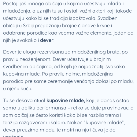
Postoji još mnogo običaja u kojima učestvuju mlada i
mladoženja, a uz njih tu su i ostali važni akteri koji takođe
učestvuju kako bi se tradicija ispoštovala. Svadbeni
običaji u Srbiji prepoznaju brojne članove krvne i
odabrane porodice kao veoma važne elemente, jedan od
njih je svakako i
dever
.
Dever je uloga rezervisana za mladoženjinog brata, po
pravilu neoženjenom. Dever učestvuje u brojnim
svadbenim običajima, od kojih je najpoznatiji svakako
kupovina mlade. Po pravilu naime, mladoženjina
porodica pre same ceremonije venčanja dolazi po mladu,
u njenu kuću.
Tu se dešava ritual
kupovine mlade,
koji je danas ostao
samo u obliku performansa – retko se daje pravi novac, a
sam običaj se često koristi kako bi se razbila trema i
tenzija razgovorom i šalom. Nakon “kupovine mlade”,
dever preuzima mladu, te motri na nju i čuva je do
venčanja.