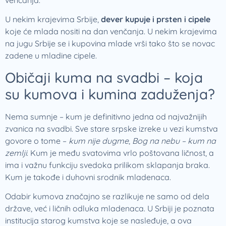
U nekim krajevima Srbije,
dever kupuje i prsten i cipele
koje će mlada nositi na dan venčanja. U nekim krajevima
na jugu Srbije se i kupovina mlade vrši tako što se novac
zadene u mladine cipele.
Običaji kuma na svadbi – koja
su kumova i kumina zaduženja?
Nema sumnje – kum je definitivno jedna od najvažnijih
zvanica na svadbi. Sve stare srpske izreke u vezi kumstva
govore o tome –
kum nije dugme
,
Bog na nebu – kum na
zemlji
. Kum je među svatovima vrlo poštovana ličnost, a
ima i važnu funkciju svedoka prilikom sklapanja braka.
Kum je takođe i duhovni srodnik mladenaca.
Odabir kumova značajno se razlikuje ne samo od dela
države, već i ličnih odluka mladenaca. U Srbiji je poznata
institucija starog kumstva koje se nasleđuje, a ova