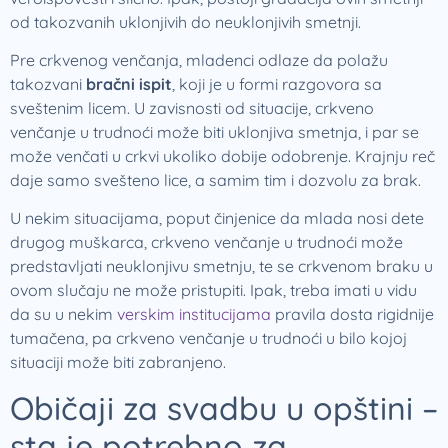
od takozvanih uklonjivih do neuklonjivih smetnji.
Pre crkvenog venčanja, mladenci odlaze da polažu
takozvani
bračni ispit
, koji je u formi razgovora sa
sveštenim licem. U zavisnosti od situacije, crkveno
venčanje u trudnoći može biti uklonjiva smetnja, i par se
može venčati u crkvi ukoliko dobije odobrenje. Krajnju reč
daje samo svešteno lice, a samim tim i dozvolu za brak.
U nekim situacijama, poput činjenice da mlada nosi dete
drugog muškarca, crkveno venčanje u trudnoći može
predstavljati neuklonjivu smetnju, te se crkvenom braku u
ovom slučaju ne može pristupiti. Ipak, treba imati u vidu
da su u nekim
verskim institucijama
pravila dosta rigidnije
tumačena, pa crkveno venčanje u trudnoći u bilo kojoj
situaciji može biti zabranjeno.
Običaji za svadbu u opštini –
sta je potrebno za