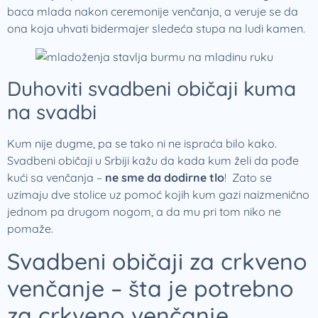
baca mlada nakon ceremonije venčanja, a veruje se da
ona koja uhvati bidermajer sledeća stupa na ludi kamen.
Duhoviti svadbeni običaji kuma
na svadbi
Kum nije dugme, pa se tako ni ne ispraća bilo kako.
Svadbeni običaji u Srbiji kažu da kada kum želi da pođe
kući sa venčanja –
ne sme da dodirne tlo
! Zato se
uzimaju dve stolice uz pomoć kojih kum gazi naizmenično
jednom pa drugom nogom, a da mu pri tom niko ne
pomaže.
Svadbeni običaji za crkveno
venčanje – šta je potrebno
za crkveno venčanje